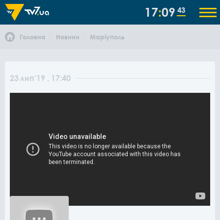
17
09
43
Головна
Новини
Маріуполь
23
лип
'19
, 17:40