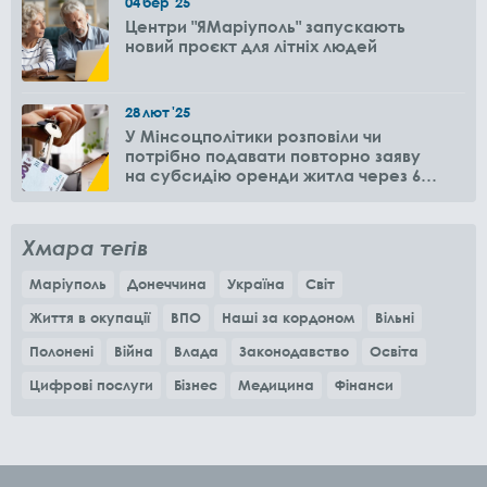
04
бер
'25
Центри "ЯМаріуполь" запускають
новий проєкт для літніх людей
28
лют
'25
У Мінсоцполітики розповіли чи
потрібно подавати повторно заяву
на субсидію оренди житла через 6
місяців
Хмара тегів
Маріуполь
Донеччина
Україна
Світ
Життя в окупації
ВПО
Наші за кордоном
Вільні
Полонені
Війна
Влада
Законодавство
Освіта
Цифрові послуги
Бізнес
Медицина
Фінанси