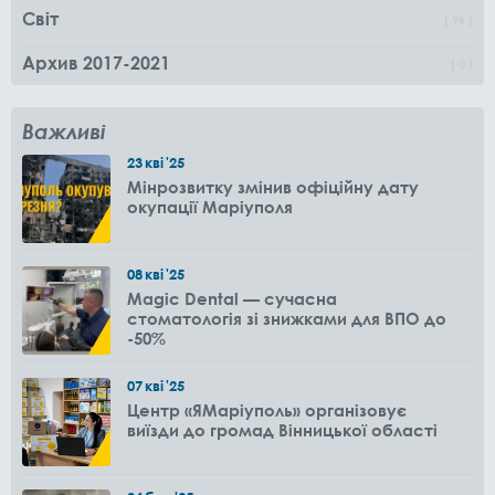
Світ
96
Архив 2017-2021
0
Важливі
23
кві
'25
Мінрозвитку змінив офіційну дату
окупації Маріуполя
08
кві
'25
Magic Dental — сучасна
стоматологія зі знижками для ВПО до
-50%
07
кві
'25
Центр «ЯМаріуполь» організовує
виїзди до громад Вінницької області