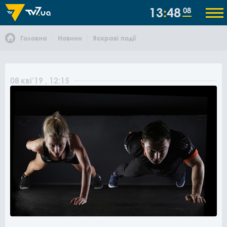
13
48
08
Головна
Новини
Яскраві події
08
кві
'19
, 12:15