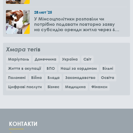
28
лют
'25
У Мінсоцполітики розповіли чи
потрібно подавати повторно заяву
на субсидію оренди житла через 6
місяців
Хмара тегів
Маріуполь
Донеччина
Україна
Світ
Життя в окупації
ВПО
Наші за кордоном
Вільні
Полонені
Війна
Влада
Законодавство
Освіта
Цифрові послуги
Бізнес
Медицина
Фінанси
КОНТАКТИ