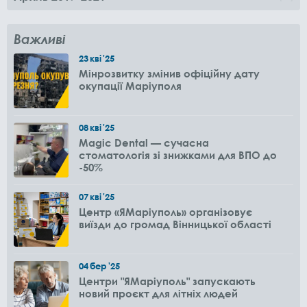
Важливі
23
кві
'25
Мінрозвитку змінив офіційну дату
окупації Маріуполя
08
кві
'25
Magic Dental — сучасна
стоматологія зі знижками для ВПО до
-50%
07
кві
'25
Центр «ЯМаріуполь» організовує
виїзди до громад Вінницької області
04
бер
'25
Центри "ЯМаріуполь" запускають
новий проєкт для літніх людей