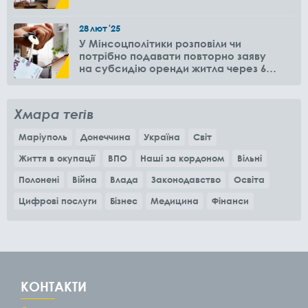
28
лют
'25
У Мінсоцполітики розповіли чи
потрібно подавати повторно заяву
на субсидію оренди житла через 6
місяців
Хмара тегів
Маріуполь
Донеччина
Україна
Світ
Життя в окупації
ВПО
Наші за кордоном
Вільні
Полонені
Війна
Влада
Законодавство
Освіта
Цифрові послуги
Бізнес
Медицина
Фінанси
КОНТАКТИ