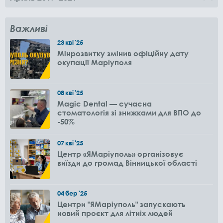
Важливі
23
кві
'25
Мінрозвитку змінив офіційну дату
окупації Маріуполя
08
кві
'25
Magic Dental — сучасна
стоматологія зі знижками для ВПО до
-50%
07
кві
'25
Центр «ЯМаріуполь» організовує
виїзди до громад Вінницької області
04
бер
'25
Центри "ЯМаріуполь" запускають
новий проєкт для літніх людей