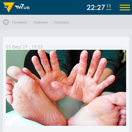
22
27
12
Головна
Новини
Україна
01
бер
'19
, 15:55