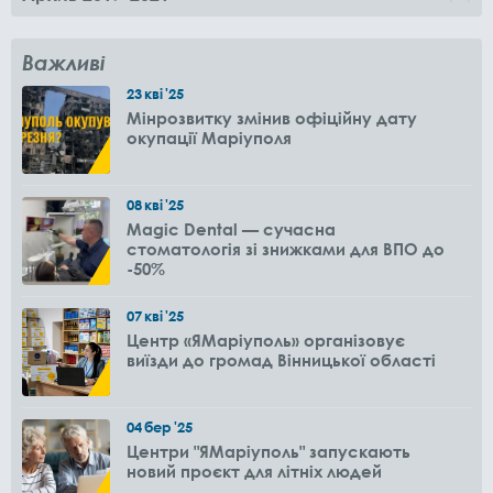
Важливі
23
кві
'25
Мінрозвитку змінив офіційну дату
окупації Маріуполя
08
кві
'25
Magic Dental — сучасна
стоматологія зі знижками для ВПО до
-50%
07
кві
'25
Центр «ЯМаріуполь» організовує
виїзди до громад Вінницької області
04
бер
'25
Центри "ЯМаріуполь" запускають
новий проєкт для літніх людей