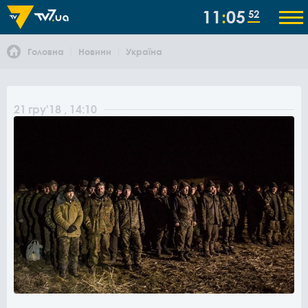
11
05
52
Головна
Новини
Україна
21
гру
'18
, 14:10