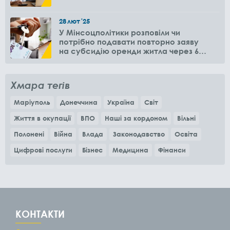
28
лют
'25
У Мінсоцполітики розповіли чи
потрібно подавати повторно заяву
на субсидію оренди житла через 6
місяців
Хмара тегів
Маріуполь
Донеччина
Україна
Світ
Життя в окупації
ВПО
Наші за кордоном
Вільні
Полонені
Війна
Влада
Законодавство
Освіта
Цифрові послуги
Бізнес
Медицина
Фінанси
КОНТАКТИ