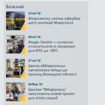
Важливі
23
кві
'25
Мінрозвитку змінив офіційну
дату окупації Маріуполя
08
кві
'25
Magic Dental — сучасна
стоматологія зі знижками
для ВПО до -50%
07
кві
'25
Центр «ЯМаріуполь»
організовує виїзди до
громад Вінницької області
04
бер
'25
Центри "ЯМаріуполь"
запускають новий проєкт
для літніх людей