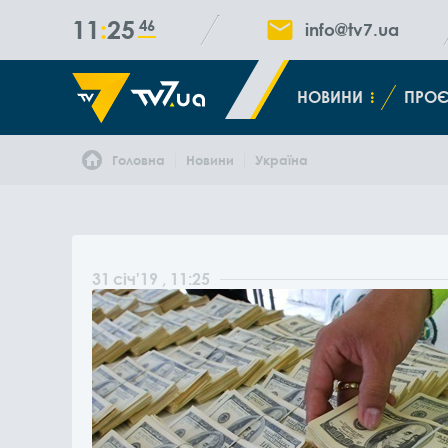
11
25
47
info@tv7.ua
НОВИНИ
ПРОЄ
Головна
Новини
Україна
31
січ
'19
, 11:25