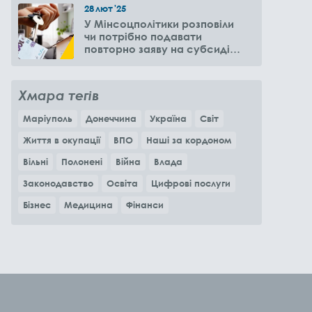
28
лют
'25
У Мінсоцполітики розповіли
чи потрібно подавати
повторно заяву на субсидію
оренди житла через 6
місяців
Хмара тегів
Маріуполь
Донеччина
Україна
Світ
Життя в окупації
ВПО
Наші за кордоном
Вільні
Полонені
Війна
Влада
Законодавство
Освіта
Цифрові послуги
Бізнес
Медицина
Фінанси