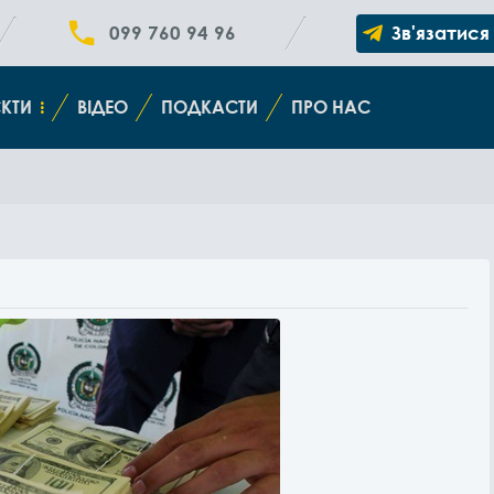
099 760 94 96
Зв'язатися
КТИ
ВІДЕО
ПОДКАСТИ
ПРО НАС