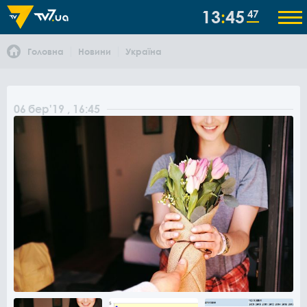
13
45
47
Головна
Новини
Україна
06
бер
'19
, 16:45