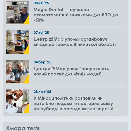
08
кві
'25
Magic Dental — сучасна
стоматологія зі знижками для ВПО до
-50%
07
кві
'25
Центр «ЯМаріуполь» організовує
виїзди до громад Вінницької області
04
бер
'25
Центри "ЯМаріуполь" запускають
новий проєкт для літніх людей
28
лют
'25
У Мінсоцполітики розповіли чи
потрібно подавати повторно заяву
на субсидію оренди житла через 6
місяців
Хмара тегів