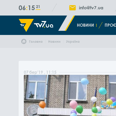
06
15
22
info@tv7.ua
НОВИНИ
ПРОЄ
Головна
Новини
Україна
07
бер
'19
, 11:15