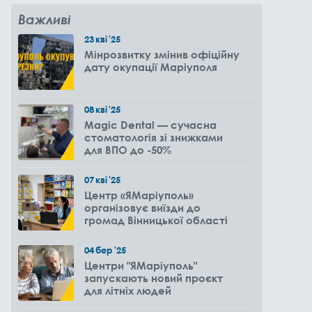
Важливі
23
кві
'25
Мінрозвитку змінив офіційну
дату окупації Маріуполя
08
кві
'25
Magic Dental — сучасна
стоматологія зі знижками
для ВПО до -50%
07
кві
'25
Центр «ЯМаріуполь»
організовує виїзди до
громад Вінницької області
04
бер
'25
Центри "ЯМаріуполь"
запускають новий проєкт
для літніх людей