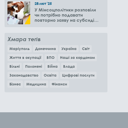
28
лют
'25
У Мінсоцполітики розповіли
чи потрібно подавати
повторно заяву на субсидію
оренди житла через 6
місяців
Хмара тегів
Маріуполь
Донеччина
Україна
Світ
Життя в окупації
ВПО
Наші за кордоном
Вільні
Полонені
Війна
Влада
Законодавство
Освіта
Цифрові послуги
Бізнес
Медицина
Фінанси