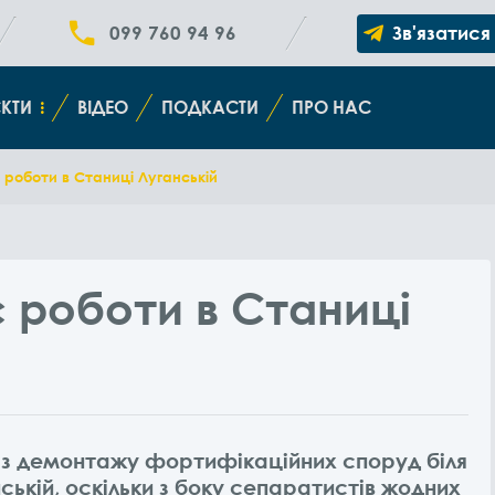
099 760 94 96
Зв'язатися
КТИ
ВІДЕО
ПОДКАСТИ
ПРО НАС
 роботи в Станиці Луганській
 роботи в Станиці
 з демонтажу фортифікаційних споруд біля
ькій, оскільки з боку сепаратистів жодних