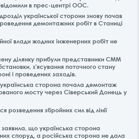
овідомили в прес-центрі ООС.
ідрозділ української сторони знову почав
проведення демонтажних робіт в Станиці
ійної влади жодних інженерних робіт не
чену ділянку прибули представники СММ
становки, з'ясування поточного стану
оні і проведених заходів.
, українська сторона почала демонтаж
ованого мосту через Сіверський Донець у
ся розведення збройних сил від лінії
 заявила, що українська сторона
их споруд, а російська сторона не дала