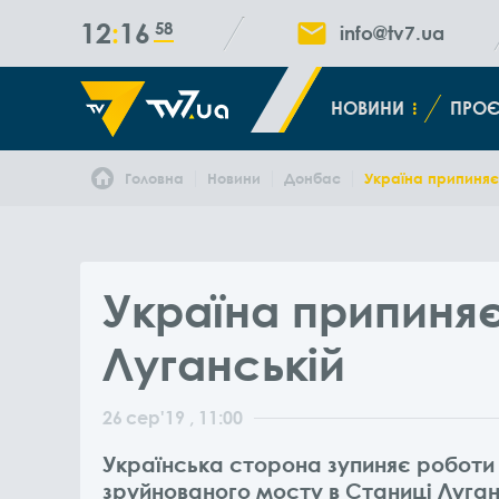
12
16
59
info@tv7.ua
НОВИНИ
ПРОЄ
Головна
Новини
Донбас
Україна припиняє
Україна припиняє
Луганській
26
сер
'19
, 11:00
Українська сторона зупиняє роботи
зруйнованого мосту в Станиці Луганс