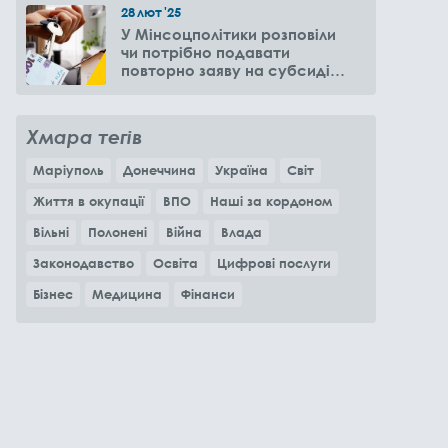
28
лют
'25
У Мінсоцполітики розповіли
чи потрібно подавати
повторно заяву на субсидію
оренди житла через 6
місяців
Хмара тегів
Маріуполь
Донеччина
Україна
Світ
Життя в окупації
ВПО
Наші за кордоном
Вільні
Полонені
Війна
Влада
Законодавство
Освіта
Цифрові послуги
Бізнес
Медицина
Фінанси