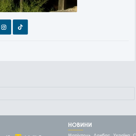
НОВИНИ
Маріуполь
Донбас
Україна
С