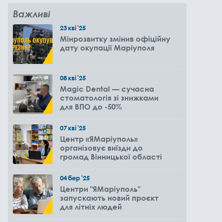
Важливі
23
кві
'25
Мінрозвитку змінив офіційну
дату окупації Маріуполя
08
кві
'25
Magic Dental — сучасна
стоматологія зі знижками
для ВПО до -50%
07
кві
'25
Центр «ЯМаріуполь»
організовує виїзди до
громад Вінницької області
04
бер
'25
Центри "ЯМаріуполь"
запускають новий проєкт
для літніх людей