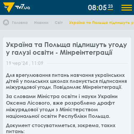
08
05
23
Головна
Новини
Світ
Україна та Польща підпишуть уго
Україна та Польща підпишуть угоду
у галузі освіти - Мінреінтеграції
19
чер
'24
, 11:09
Для врегулювання питань навчання українських
дітей у польських школах планується підписання
міжурядової угоди. Повідомляє Мінреінтеграції.
За словами Міністра освіти і науки України
Оксена Лісового, вже розроблено драфт
міжурядової угоди з Міністерством
національної освіти Республіки Польща.
Документ стосуватиметься, зокрема, таких
питань: