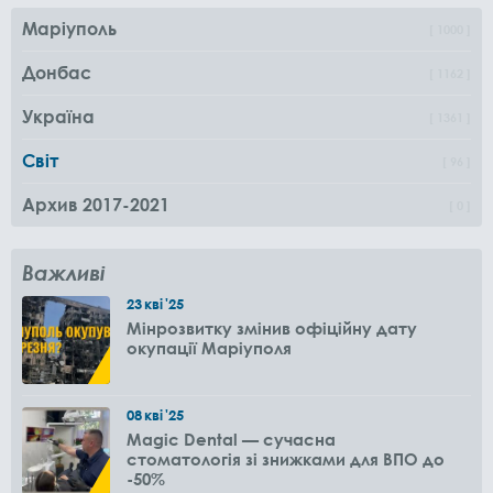
Маріуполь
1000
Донбас
1162
Україна
1361
Світ
96
Архив 2017-2021
0
Важливі
23
кві
'25
Мінрозвитку змінив офіційну дату
окупації Маріуполя
08
кві
'25
Magic Dental — сучасна
стоматологія зі знижками для ВПО до
-50%