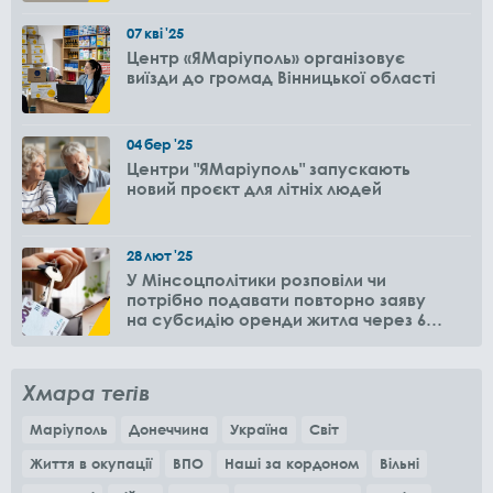
07
кві
'25
Центр «ЯМаріуполь» організовує
виїзди до громад Вінницької області
04
бер
'25
Центри "ЯМаріуполь" запускають
новий проєкт для літніх людей
28
лют
'25
У Мінсоцполітики розповіли чи
потрібно подавати повторно заяву
на субсидію оренди житла через 6
місяців
Хмара тегів
Маріуполь
Донеччина
Україна
Світ
Життя в окупації
ВПО
Наші за кордоном
Вільні