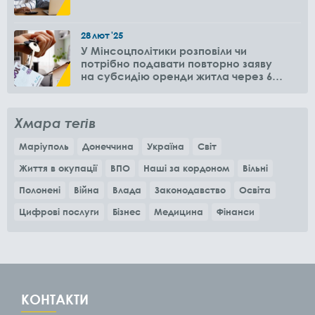
28
лют
'25
У Мінсоцполітики розповіли чи
потрібно подавати повторно заяву
на субсидію оренди житла через 6
місяців
Хмара тегів
Маріуполь
Донеччина
Україна
Світ
Життя в окупації
ВПО
Наші за кордоном
Вільні
Полонені
Війна
Влада
Законодавство
Освіта
Цифрові послуги
Бізнес
Медицина
Фінанси
КОНТАКТИ