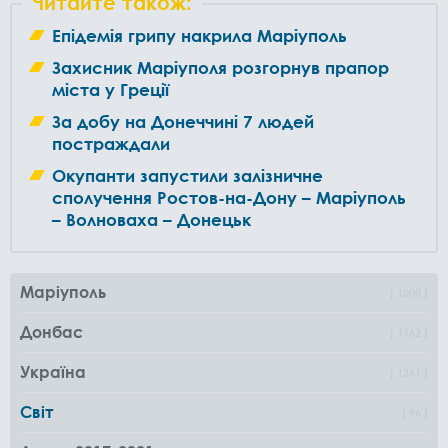
Читайте також:
Епідемія грипу накрила Маріуполь
Захисник Маріуполя розгорнув прапор
міста у Греції
За добу на Донеччині 7 людей
постраждали
Окупанти запустили залізничне
сполучення Ростов-на-Дону – Маріуполь
– Волноваха – Донецьк
Маріуполь
1000
Донбас
1162
Україна
1361
Світ
96