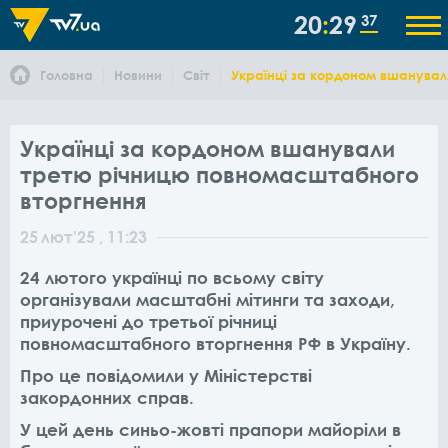
20
29
37
Головна
Новини
Світ
Українці за кордоном вшанува
Українці за кордоном вшанували
третю річницю повномасштабного
вторгнення
25
лют
'25
, 11:23
24 лютого українці по всьому світу
організували масштабні мітинги та заходи,
приурочені до третьої річниці
повномасштабного вторгнення РФ в Україну.
Про це повідомили у Міністерстві
закордонних справ.
У цей день синьо-жовті прапори майоріли в