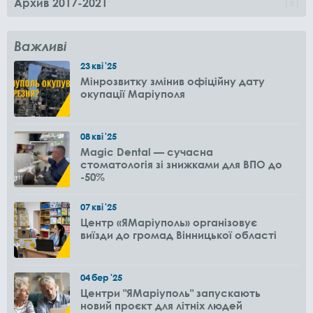
Архив 2017-2021
0
Важливі
23
кві
'25
Мінрозвитку змінив офіційну дату
окупації Маріуполя
08
кві
'25
Magic Dental — сучасна
стоматологія зі знижками для ВПО до
-50%
07
кві
'25
Центр «ЯМаріуполь» організовує
виїзди до громад Вінницької області
04
бер
'25
Центри "ЯМаріуполь" запускають
новий проєкт для літніх людей