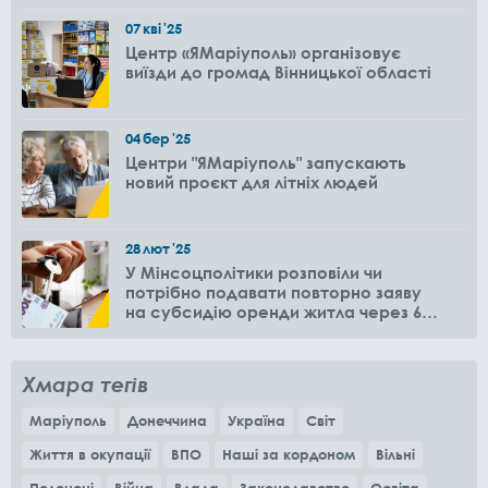
07
кві
'25
Центр «ЯМаріуполь» організовує
виїзди до громад Вінницької області
04
бер
'25
Центри "ЯМаріуполь" запускають
новий проєкт для літніх людей
28
лют
'25
У Мінсоцполітики розповіли чи
потрібно подавати повторно заяву
на субсидію оренди житла через 6
місяців
Хмара тегів
Маріуполь
Донеччина
Україна
Світ
Життя в окупації
ВПО
Наші за кордоном
Вільні
Полонені
Війна
Влада
Законодавство
Освіта