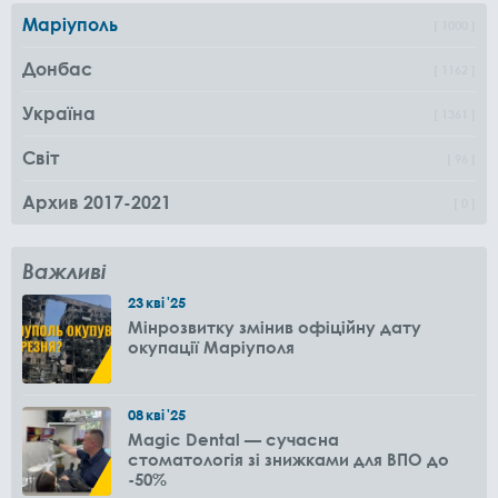
Маріуполь
1000
Донбас
1162
Україна
1361
Світ
96
Архив 2017-2021
0
Важливі
23
кві
'25
Мінрозвитку змінив офіційну дату
окупації Маріуполя
08
кві
'25
Magic Dental — сучасна
стоматологія зі знижками для ВПО до
-50%