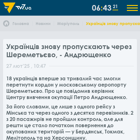
06
43
21
Головна
Новини
Маріуполь
Українців знову пропус
Українців знову пропускають через
Шереметьєво, - Андрющенко
27
лют
'25
, 10:47
18 українців вперше за тривалий час змогли
перетнути кордон у московському аеропорту
Шереметьєво. Про це повідомив керівник
Центру вивчення окупації Петро Андрющенко.
За його словами, це лише з одного рейсу з
Мінська та через одного з десятка перевізників. 2
з 20 пасажирів не пройшли контроль, але для
решти це стало початком повернення до
окупованих територій — у Бердянськ, Токмак,
Мелітополь та на Херсонщину.