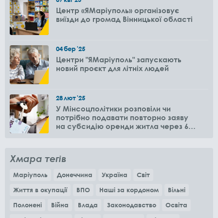
Центр «ЯМаріуполь» організовує
виїзди до громад Вінницької області
04
бер
'25
Центри "ЯМаріуполь" запускають
новий проєкт для літніх людей
28
лют
'25
У Мінсоцполітики розповіли чи
потрібно подавати повторно заяву
на субсидію оренди житла через 6
місяців
Хмара тегів
Маріуполь
Донеччина
Україна
Світ
Життя в окупації
ВПО
Наші за кордоном
Вільні
Полонені
Війна
Влада
Законодавство
Освіта