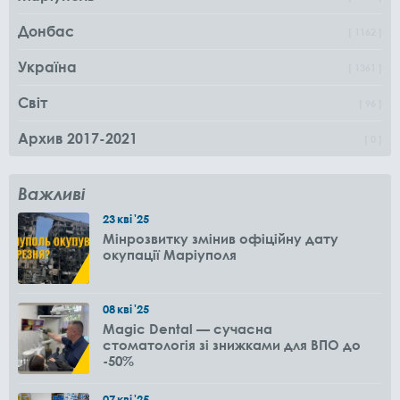
Донбас
1162
Україна
1361
Світ
96
Архив 2017-2021
0
Важливі
23
кві
'25
Мінрозвитку змінив офіційну дату
окупації Маріуполя
08
кві
'25
Magic Dental — сучасна
стоматологія зі знижками для ВПО до
-50%
07
кві
'25