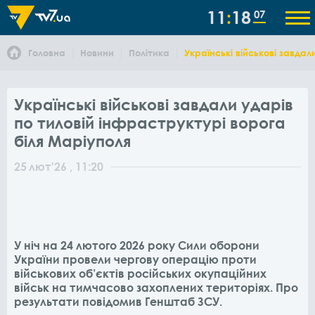
11
18
07
Головна
Новини
Політика
Українські військові завда
Українські військові завдали ударів
по тиловій інфраструктурі ворога
біля Маріуполя
25
лют
'26
, 11:20
У ніч на 24 лютого 2026 року Сили оборони
України провели чергову операцію проти
військових об’єктів російських окупаційних
військ на тимчасово захоплених територіях. Про
результати повідомив Генштаб ЗСУ.