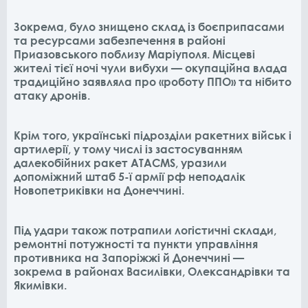
Зокрема, було знищено склад із боєприпасами
та ресурсами забезпечення в районі
Приазовського поблизу Маріуполя. Місцеві
жителі тієї ночі чули вибухи — окупаційна влада
традиційно заявляла про «роботу ППО» та нібито
атаку дронів.
Крім того, українські підрозділи ракетних військ і
артилерії, у тому числі із застосуванням
далекобійних ракет ATACMS, уразили
допоміжний штаб 5-ї армії рф неподалік
Новопетриківки на Донеччині.
Під удари також потрапили логістичні склади,
ремонтні потужності та пункти управління
противника на Запоріжжі й Донеччині —
зокрема в районах Василівки, Олександрівки та
Якимівки.