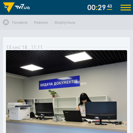
00
29
43
Головна
Новини
Маріуполь
15
лис
'18
, 11:11