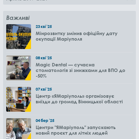
Важливі
23
кві
'25
Мінрозвитку змінив офіційну дату
окупації Маріуполя
08
кві
'25
Magic Dental — сучасна
стоматологія зі знижками для ВПО до
-50%
07
кві
'25
Центр «ЯМаріуполь» організовує
виїзди до громад Вінницької області
04
бер
'25
Центри "ЯМаріуполь" запускають
новий проєкт для літніх людей