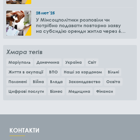
28
лют
'25
У Мінсоцполітики розповіли чи
потрібно подавати повторно заяву
на субсидію оренди житла через 6
місяців
Хмара тегів
Маріуполь
Донеччина
Україна
Світ
Життя в окупації
ВПО
Наші за кордоном
Вільні
Полонені
Війна
Влада
Законодавство
Освіта
Цифрові послуги
Бізнес
Медицина
Фінанси
КОНТАКТИ