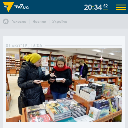
20
34
52
Головна
Новини
Україна
01
лют
'19
, 16:05