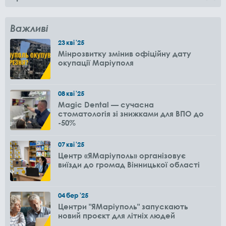
Важливі
23
кві
'25
Мінрозвитку змінив офіційну дату
окупації Маріуполя
08
кві
'25
Magic Dental — сучасна
стоматологія зі знижками для ВПО до
-50%
07
кві
'25
Центр «ЯМаріуполь» організовує
виїзди до громад Вінницької області
04
бер
'25
Центри "ЯМаріуполь" запускають
новий проєкт для літніх людей