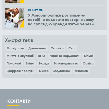
28
лют
'25
У Мінсоцполітики розповіли чи
потрібно подавати повторно заяву
на субсидію оренди житла через 6
місяців
Хмара тегів
Маріуполь
Донеччина
Україна
Світ
Життя в окупації
ВПО
Наші за кордоном
Вільні
Полонені
Війна
Влада
Законодавство
Освіта
Цифрові послуги
Бізнес
Медицина
Фінанси
КОНТАКТИ