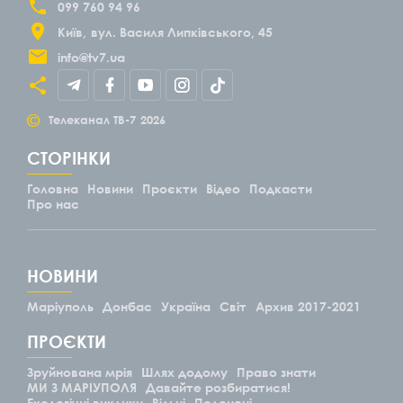
099 760 94 96
Київ
вул. Василя Липківського, 45
info@tv7.ua
©
Телеканал ТВ-7
2026
СТОРІНКИ
Головна
Новини
Проєкти
Відео
Подкасти
Про нас
НОВИНИ
Маріуполь
Донбас
Україна
Світ
Архив 2017-2021
ПРОЄКТИ
Зруйнована мрія
Шлях додому
Право знати
МИ З МАРІУПОЛЯ
Давайте розбиратися!
Екологічні виклики
Вільні
Полонені