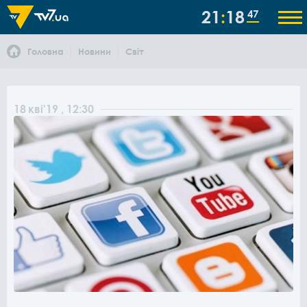
21
18
47
Головна
Новини
Світ
18
кві
'19
, 12:30