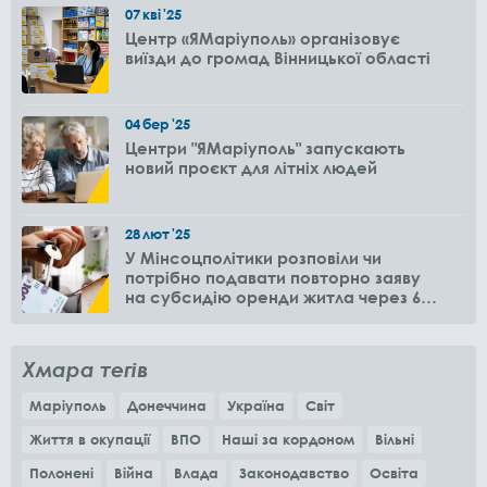
07
кві
'25
Центр «ЯМаріуполь» організовує
виїзди до громад Вінницької області
04
бер
'25
Центри "ЯМаріуполь" запускають
новий проєкт для літніх людей
28
лют
'25
У Мінсоцполітики розповіли чи
потрібно подавати повторно заяву
на субсидію оренди житла через 6
місяців
Хмара тегів
Маріуполь
Донеччина
Україна
Світ
Життя в окупації
ВПО
Наші за кордоном
Вільні
Полонені
Війна
Влада
Законодавство
Освіта