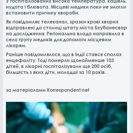
У госпіталізованих висока температура, кашель,
нудота і блювота. Місцеві медики поки не змогли
встановити причину хвороби.
Як повідомляє телеканал, зразки крові хворих
відправлені до столиці штату міста Бхубанесвар
на дослідження. Регіональна влада направила в
село групу медиків для допомоги місцевим
лікарям.
Раніше повідомлялося, що в Індії стався спалах
енцефаліту. Тоді померли щонайменше 103
дітей, в лікарні госпіталізували ще 200 осіб,
більшість з яких діти, молодші за 10 років.
за матеріалами Korrespondent.net