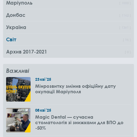
Маріуполь
1000
Донбас
1162
Україна
1361
Світ
96
Архив 2017-2021
0
Важливі
23
кві
'25
Мінрозвитку змінив офіційну дату
окупації Маріуполя
08
кві
'25
Magic Dental — сучасна
стоматологія зі знижками для ВПО до
-50%