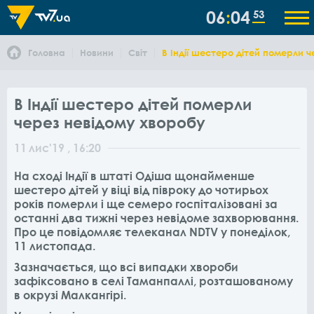
06
04
53
Головна
Новини
Світ
В Індії шестеро дітей померли 
В Індії шестеро дітей померли
через невідому хворобу
11
лис
'19
, 16:20
На сході Індії в штаті Одіша щонайменше
шестеро дітей у віці від півроку до чотирьох
років померли і ще семеро госпіталізовані за
останні два тижні через невідоме захворювання.
Про це повідомляє телеканал NDTV у понеділок,
11 листопада.
Зазначається, що всі випадки хвороби
зафіксовано в селі Таманпаллі, розташованому
в окрузі Малкангірі.