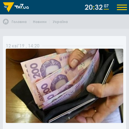
20
32
07
Головна
Новини
Україна
12
кві
'19
, 14:20