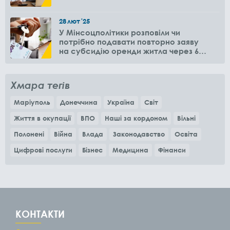
28
лют
'25
У Мінсоцполітики розповіли чи
потрібно подавати повторно заяву
на субсидію оренди житла через 6
місяців
Хмара тегів
Маріуполь
Донеччина
Україна
Світ
Життя в окупації
ВПО
Наші за кордоном
Вільні
Полонені
Війна
Влада
Законодавство
Освіта
Цифрові послуги
Бізнес
Медицина
Фінанси
КОНТАКТИ