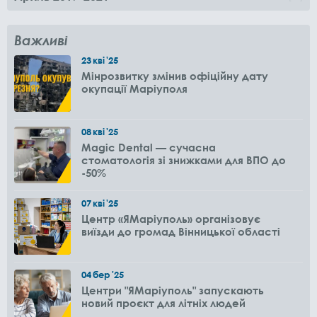
Важливі
23
кві
'25
Мінрозвитку змінив офіційну дату
окупації Маріуполя
08
кві
'25
Magic Dental — сучасна
стоматологія зі знижками для ВПО до
-50%
07
кві
'25
Центр «ЯМаріуполь» організовує
виїзди до громад Вінницької області
04
бер
'25
Центри "ЯМаріуполь" запускають
новий проєкт для літніх людей