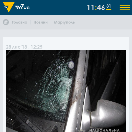
11
46
31
Головна
Новини
Маріуполь
28
лис
'18
, 12:25