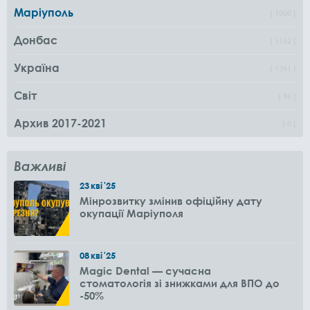
Маріуполь
1000
Донбас
1162
Україна
1361
Світ
96
Архив 2017-2021
0
Важливі
23
кві
'25
Мінрозвитку змінив офіційну дату
окупації Маріуполя
08
кві
'25
Magic Dental — сучасна
стоматологія зі знижками для ВПО до
-50%