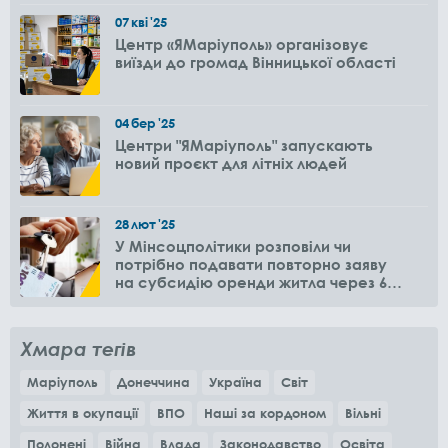
07
кві
'25
Центр «ЯМаріуполь» організовує
виїзди до громад Вінницької області
04
бер
'25
Центри "ЯМаріуполь" запускають
новий проєкт для літніх людей
28
лют
'25
У Мінсоцполітики розповіли чи
потрібно подавати повторно заяву
на субсидію оренди житла через 6
місяців
Хмара тегів
Маріуполь
Донеччина
Україна
Світ
Життя в окупації
ВПО
Наші за кордоном
Вільні
Полонені
Війна
Влада
Законодавство
Освіта