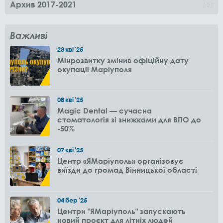
Архив 2017-2021
0
Важливі
23
кві
'25
Мінрозвитку змінив офіційну дату
окупації Маріуполя
08
кві
'25
Magic Dental — сучасна
стоматологія зі знижками для ВПО до
-50%
07
кві
'25
Центр «ЯМаріуполь» організовує
виїзди до громад Вінницької області
04
бер
'25
Центри "ЯМаріуполь" запускають
новий проєкт для літніх людей