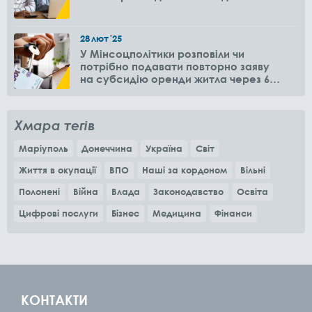
28
лют
'25
У Мінсоцполітики розповіли чи
потрібно подавати повторно заяву
на субсидію оренди житла через 6
місяців
Хмара тегів
Маріуполь
Донеччина
Україна
Світ
Життя в окупації
ВПО
Наші за кордоном
Вільні
Полонені
Війна
Влада
Законодавство
Освіта
Цифрові послуги
Бізнес
Медицина
Фінанси
КОНТАКТИ