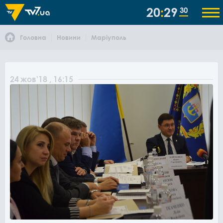
20
29
30
Головна
Новини
Маріуполь
24
жов
'18
, 16:15