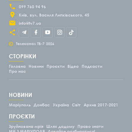
099 760 94 96
Київ
вул. Василя Липківського, 45
info@tv7.ua
©
Телеканал ТВ-7
2026
СТОРІНКИ
Головна
Новини
Проєкти
Відео
Подкасти
Про нас
НОВИНИ
Маріуполь
Донбас
Україна
Світ
Архив 2017-2021
ПРОЄКТИ
Зруйнована мрія
Шлях додому
Право знати
МИ З МАРІУПОЛЯ
Давайте розбиратися!