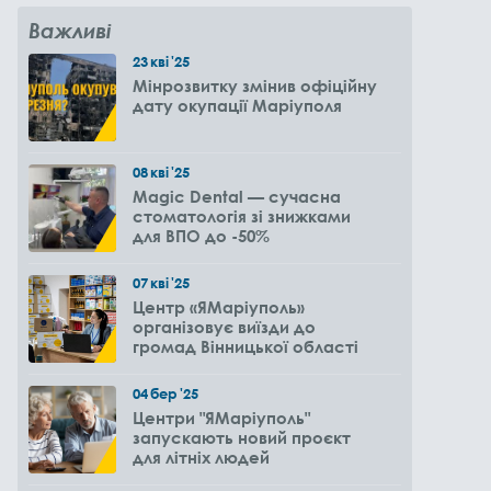
Важливі
23
кві
'25
Мінрозвитку змінив офіційну
дату окупації Маріуполя
08
кві
'25
Magic Dental — сучасна
стоматологія зі знижками
для ВПО до -50%
07
кві
'25
Центр «ЯМаріуполь»
організовує виїзди до
громад Вінницької області
04
бер
'25
Центри "ЯМаріуполь"
запускають новий проєкт
для літніх людей