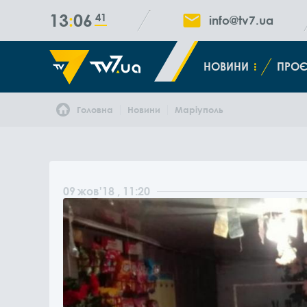
13
06
42
info@tv7.ua
НОВИНИ
ПРОЄ
Головна
Новини
Маріуполь
09
жов
'18
, 11:20