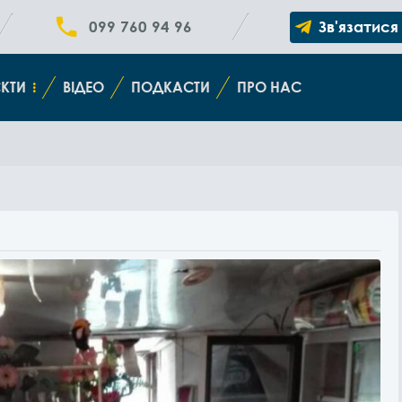
099 760 94 96
Зв'язатися
КТИ
ВІДЕО
ПОДКАСТИ
ПРО НАС