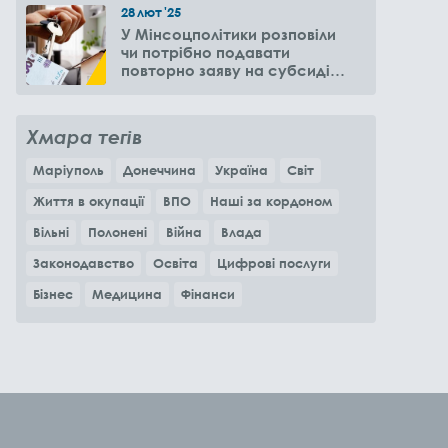
28
лют
'25
У Мінсоцполітики розповіли
чи потрібно подавати
повторно заяву на субсидію
оренди житла через 6
місяців
Хмара тегів
Маріуполь
Донеччина
Україна
Світ
Життя в окупації
ВПО
Наші за кордоном
Вільні
Полонені
Війна
Влада
Законодавство
Освіта
Цифрові послуги
Бізнес
Медицина
Фінанси