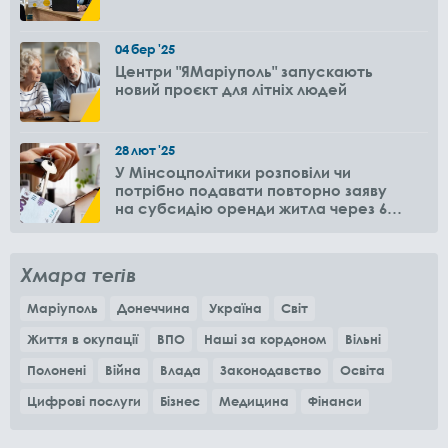
04
бер
'25
Центри "ЯМаріуполь" запускають
новий проєкт для літніх людей
28
лют
'25
У Мінсоцполітики розповіли чи
потрібно подавати повторно заяву
на субсидію оренди житла через 6
місяців
Хмара тегів
Маріуполь
Донеччина
Україна
Світ
Життя в окупації
ВПО
Наші за кордоном
Вільні
Полонені
Війна
Влада
Законодавство
Освіта
Цифрові послуги
Бізнес
Медицина
Фінанси