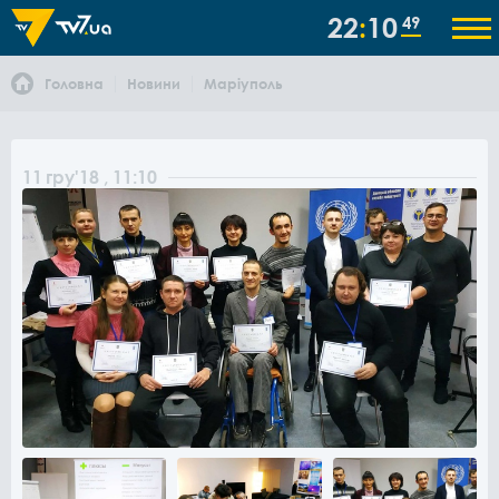
22
10
49
Головна
Новини
Маріуполь
11
гру
'18
, 11:10