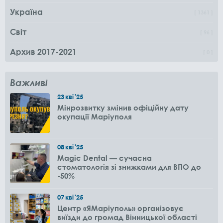
Україна
1361
Світ
96
Архив 2017-2021
0
Важливі
23
кві
'25
Мінрозвитку змінив офіційну дату
окупації Маріуполя
08
кві
'25
Magic Dental — сучасна
стоматологія зі знижками для ВПО до
-50%
07
кві
'25
Центр «ЯМаріуполь» організовує
виїзди до громад Вінницької області