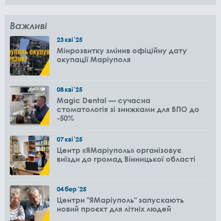
Важливі
23
кві
'25
Мінрозвитку змінив офіційну дату
окупації Маріуполя
08
кві
'25
Magic Dental — сучасна
стоматологія зі знижками для ВПО до
-50%
07
кві
'25
Центр «ЯМаріуполь» організовує
виїзди до громад Вінницької області
04
бер
'25
Центри "ЯМаріуполь" запускають
новий проєкт для літніх людей