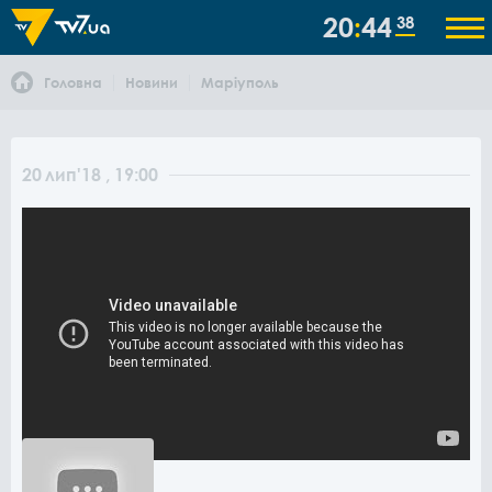
20
44
38
Головна
Новини
Маріуполь
20
лип
'18
, 19:00