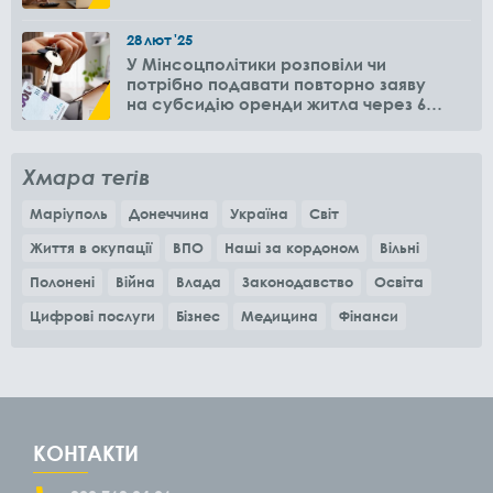
28
лют
'25
У Мінсоцполітики розповіли чи
потрібно подавати повторно заяву
на субсидію оренди житла через 6
місяців
Хмара тегів
Маріуполь
Донеччина
Україна
Світ
Життя в окупації
ВПО
Наші за кордоном
Вільні
Полонені
Війна
Влада
Законодавство
Освіта
Цифрові послуги
Бізнес
Медицина
Фінанси
КОНТАКТИ