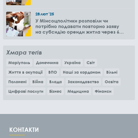
28
лют
'25
У Мінсоцполітики розповіли чи
потрібно подавати повторно заяву
на субсидію оренди житла через 6
місяців
Хмара тегів
Маріуполь
Донеччина
Україна
Світ
Життя в окупації
ВПО
Наші за кордоном
Вільні
Полонені
Війна
Влада
Законодавство
Освіта
Цифрові послуги
Бізнес
Медицина
Фінанси
КОНТАКТИ