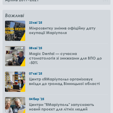
Важливі
23
кві
'25
Мінрозвитку змінив офіційну дату
окупації Маріуполя
08
кві
'25
Magic Dental — сучасна
стоматологія зі знижками для ВПО до
-50%
07
кві
'25
Центр «ЯМаріуполь» організовує
виїзди до громад Вінницької області
04
бер
'25
Центри "ЯМаріуполь" запускають
новий проєкт для літніх людей