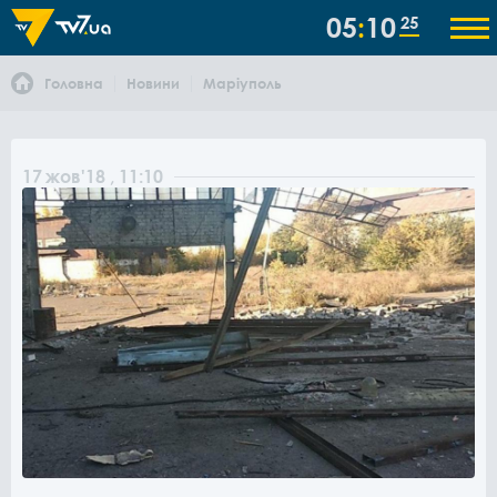
05
10
26
Головна
Новини
Маріуполь
17
жов
'18
, 11:10