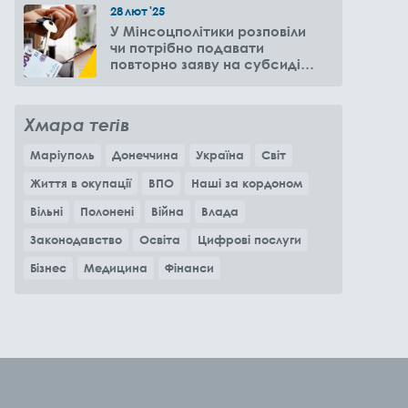
28
лют
'25
У Мінсоцполітики розповіли
чи потрібно подавати
повторно заяву на субсидію
оренди житла через 6
місяців
Хмара тегів
Маріуполь
Донеччина
Україна
Світ
Життя в окупації
ВПО
Наші за кордоном
Вільні
Полонені
Війна
Влада
Законодавство
Освіта
Цифрові послуги
Бізнес
Медицина
Фінанси