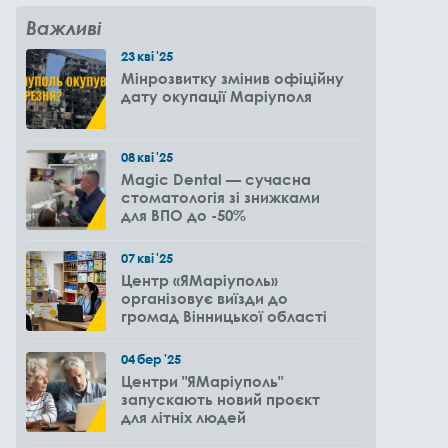
Важливі
23
кві
'25
Мінрозвитку змінив офіційну
дату окупації Маріуполя
08
кві
'25
Magic Dental — сучасна
стоматологія зі знижками
для ВПО до -50%
07
кві
'25
Центр «ЯМаріуполь»
організовує виїзди до
громад Вінницької області
04
бер
'25
Центри "ЯМаріуполь"
запускають новий проєкт
для літніх людей