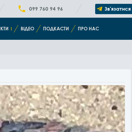
099 760 94 96
Зв'язатися
КТИ
ВІДЕО
ПОДКАСТИ
ПРО НАС