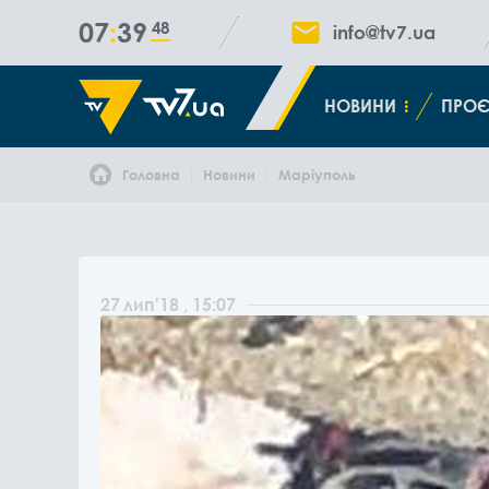
07
39
48
info@tv7.ua
НОВИНИ
ПРОЄ
Головна
Новини
Маріуполь
27
лип
'18
, 15:07