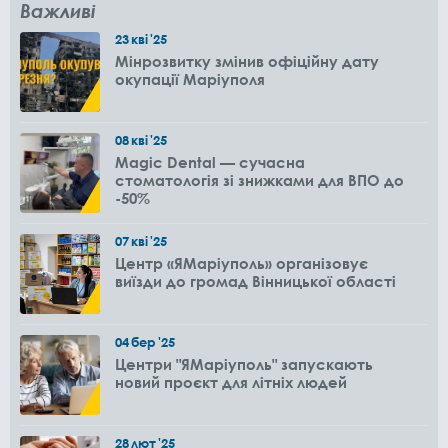
Важливі
23
кві
'25
Мінрозвитку змінив офіційну дату
окупації Маріуполя
08
кві
'25
Magic Dental — сучасна
стоматологія зі знижками для ВПО до
-50%
07
кві
'25
Центр «ЯМаріуполь» організовує
виїзди до громад Вінницької області
04
бер
'25
Центри "ЯМаріуполь" запускають
новий проєкт для літніх людей
28
лют
'25