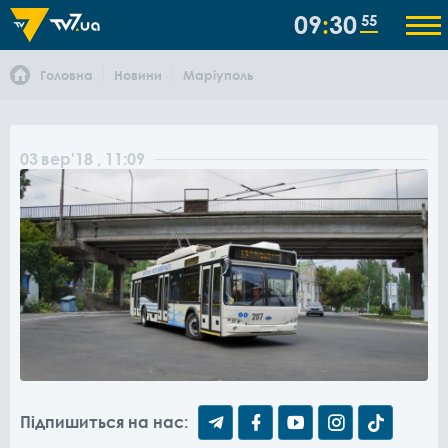
09
30
55
Головна
Новини
Маріуполь
03
вер
'18
, 11:09
Підпишиться на нас: