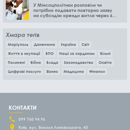
У Мінсоцполітики розповіли чи
потрібно подавати повторно заяву
на субсидію оренди житла через 6
місяців
Хмара тегів
Маріуполь
Донеччина
Україна
Світ
Життя в окупації
ВПО
Наші за кордоном
Вільні
Полонені
Війна
Влада
Законодавство
Освіта
Цифрові послуги
Бізнес
Медицина
Фінанси
КОНТАКТИ
099 760 94 96
Київ
вул. Василя Липківського, 45