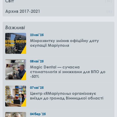
Світ
96
Архив 2017-2021
0
Важливі
23
кві
'25
Мінрозвитку змінив офіційну дату
окупації Маріуполя
08
кві
'25
Magic Dental — сучасна
стоматологія зі знижками для ВПО до
-50%
07
кві
'25
Центр «ЯМаріуполь» організовує
виїзди до громад Вінницької області
04
бер
'25