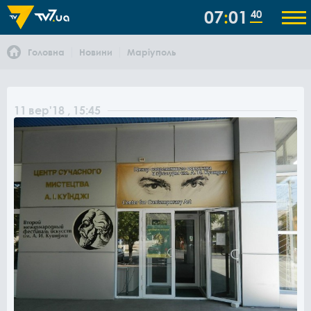
07
01
40
Головна
Новини
Маріуполь
11
вер
'18
, 15:45