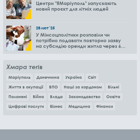
Центри "ЯМаріуполь" запускають
новий проєкт для літніх людей
28
лют
'25
У Мінсоцполітики розповіли чи
потрібно подавати повторно заяву
на субсидію оренди житла через 6
місяців
Хмара тегів
Маріуполь
Донеччина
Україна
Світ
Життя в окупації
ВПО
Наші за кордоном
Вільні
Полонені
Війна
Влада
Законодавство
Освіта
Цифрові послуги
Бізнес
Медицина
Фінанси