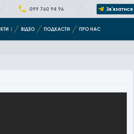
099 760 94 96
Зв'язатися
КТИ
ВІДЕО
ПОДКАСТИ
ПРО НАС