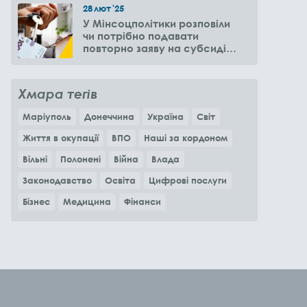
28
лют
'25
У Мінсоцполітики розповіли
чи потрібно подавати
повторно заяву на субсидію
оренди житла через 6
місяців
Хмара тегів
Маріуполь
Донеччина
Україна
Світ
Життя в окупації
ВПО
Наші за кордоном
Вільні
Полонені
Війна
Влада
Законодавство
Освіта
Цифрові послуги
Бізнес
Медицина
Фінанси