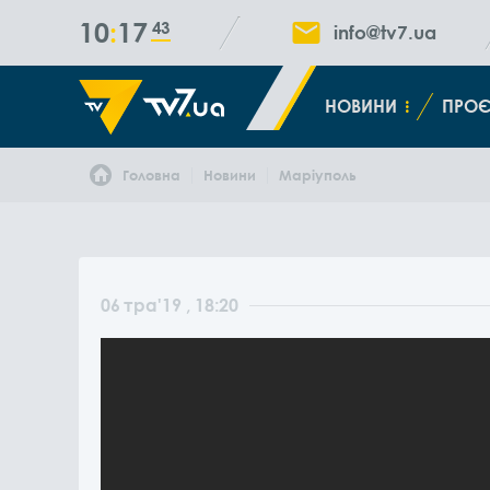
10
17
44
info@tv7.ua
НОВИНИ
ПРОЄ
Головна
Новини
Маріуполь
06
тра
'19
, 18:20