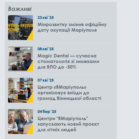
Важливі
23
кві
'25
Мінрозвитку змінив офіційну
дату окупації Маріуполя
08
кві
'25
Magic Dental — сучасна
стоматологія зі знижками
для ВПО до -50%
07
кві
'25
Центр «ЯМаріуполь»
організовує виїзди до
громад Вінницької області
04
бер
'25
Центри "ЯМаріуполь"
запускають новий проєкт
для літніх людей