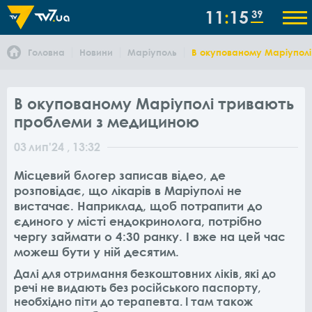
11
15
39
Головна
Новини
Маріуполь
В окупованому Маріупол
В окупованому Маріуполі тривають
проблеми з медициною
03
лип
'24
, 13:32
Місцевий блогер записав відео, де
розповідає, що лікарів в Маріуполі не
вистачає. Наприклад, щоб потрапити до
єдиного у місті ендокринолога, потрібно
чергу займати о 4:30 ранку. І вже на цей час
можеш бути у ній десятим.
Далі для отримання безкоштовних ліків, які до
речі не видають без російського паспорту,
необхідно піти до терапевта. І там також