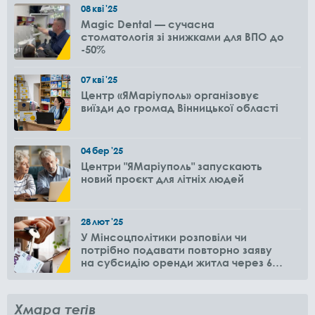
08
кві
'25
Magic Dental — сучасна
стоматологія зі знижками для ВПО до
-50%
07
кві
'25
Центр «ЯМаріуполь» організовує
виїзди до громад Вінницької області
04
бер
'25
Центри "ЯМаріуполь" запускають
новий проєкт для літніх людей
28
лют
'25
У Мінсоцполітики розповіли чи
потрібно подавати повторно заяву
на субсидію оренди житла через 6
місяців
Хмара тегів