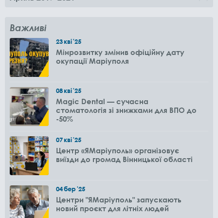
Важливі
23
кві
'25
Мінрозвитку змінив офіційну дату
окупації Маріуполя
08
кві
'25
Magic Dental — сучасна
стоматологія зі знижками для ВПО до
-50%
07
кві
'25
Центр «ЯМаріуполь» організовує
виїзди до громад Вінницької області
04
бер
'25
Центри "ЯМаріуполь" запускають
новий проєкт для літніх людей