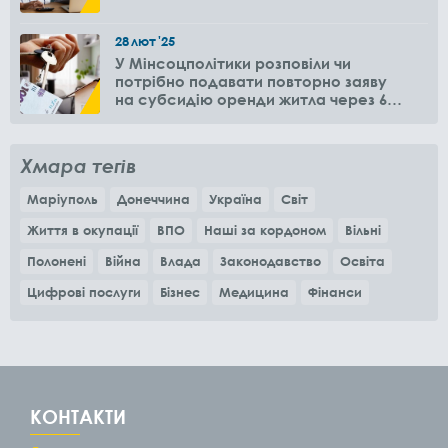
28
лют
'25
У Мінсоцполітики розповіли чи
потрібно подавати повторно заяву
на субсидію оренди житла через 6
місяців
Хмара тегів
Маріуполь
Донеччина
Україна
Світ
Життя в окупації
ВПО
Наші за кордоном
Вільні
Полонені
Війна
Влада
Законодавство
Освіта
Цифрові послуги
Бізнес
Медицина
Фінанси
КОНТАКТИ