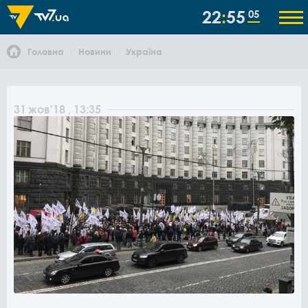
22
55
05
Головна
Новини
Україна
31
жов
'18
, 13:35