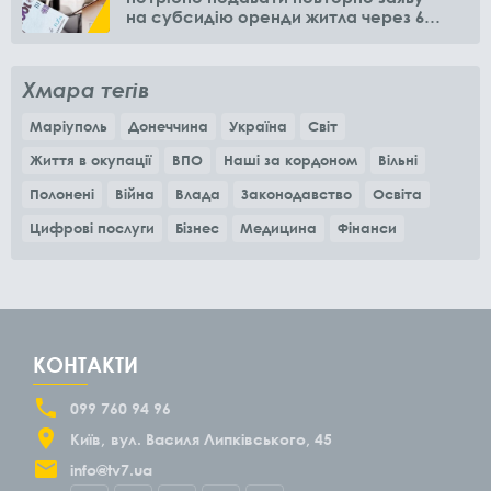
на субсидію оренди житла через 6
місяців
Хмара тегів
Маріуполь
Донеччина
Україна
Світ
Життя в окупації
ВПО
Наші за кордоном
Вільні
Полонені
Війна
Влада
Законодавство
Освіта
Цифрові послуги
Бізнес
Медицина
Фінанси
КОНТАКТИ
099 760 94 96
Київ
вул. Василя Липківського, 45
info@tv7.ua