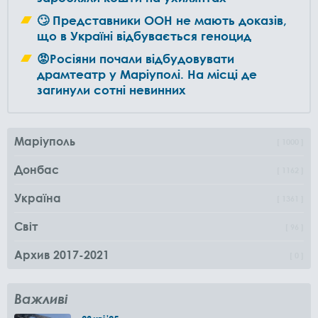
🙄 Представники ООН не мають доказів,
що в Україні відбувається геноцид
😡Росіяни почали відбудовувати
драмтеатр у Маріуполі. На місці де
загинули сотні невинних
Маріуполь
1000
Донбас
1162
Україна
1361
Світ
96
Архив 2017-2021
0
Важливі