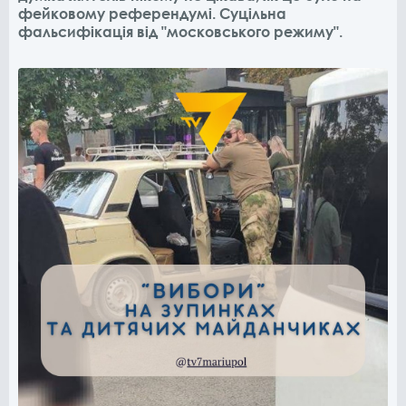
фейковому референдумі. Суцільна
фальсифікація від "московського режиму".