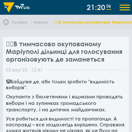
21
20
06
Головна
Новини
🤦‍♀️В тимчасово окупованому Маріупол
🤦‍♀️В тимчасово окупованому
Маріуполі дільниці для голосування
організовують де заманеться
05
вер
'23
, 12:41
🤡Байдуже де, аби тільки зробити "видимість
виборів".
Окупанти з бюлетенями і ящиками проводять
вибори і на зупинках громадського
транспорту, і на дитячих майданчиках.
Усе робиться для видимості та пропаганди. А
насправді – все заздалегідь вирішено. Справжня
думка жителів нікому не цікава, як це було на