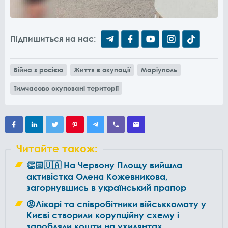
Підпишиться на нас:
Війна з росією
Життя в окупації
Маріуполь
Тимчасово окуповані території
Читайте також:
👏🏻🇺🇦 На Червону Площу вийшла
активістка Олена Кожевникова,
загорнувшись в український прапор
😡Лікарі та співробітники військкомату у
Києві створили корупційну схему і
заробляли кошти на ухилянтах