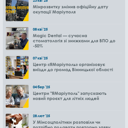
23
кві
'25
Мінрозвитку змінив офіційну дату
окупації Маріуполя
08
кві
'25
Magic Dental — сучасна
стоматологія зі знижками для ВПО до
-50%
07
кві
'25
Центр «ЯМаріуполь» організовує
виїзди до громад Вінницької області
04
бер
'25
Центри "ЯМаріуполь" запускають
новий проєкт для літніх людей
28
лют
'25
У Мінсоцполітики розповіли чи
потрібно подавати повторно заяву