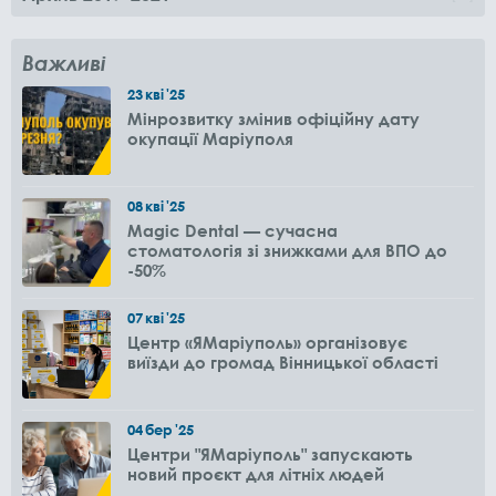
Важливі
23
кві
'25
Мінрозвитку змінив офіційну дату
окупації Маріуполя
08
кві
'25
Magic Dental — сучасна
стоматологія зі знижками для ВПО до
-50%
07
кві
'25
Центр «ЯМаріуполь» організовує
виїзди до громад Вінницької області
04
бер
'25
Центри "ЯМаріуполь" запускають
новий проєкт для літніх людей