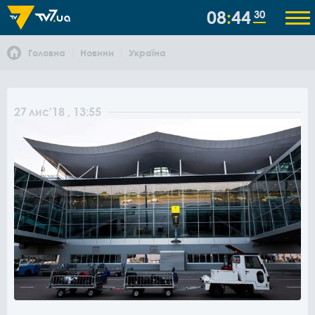
08
44
30
Головна
Новини
Україна
27
лис
'18
, 13:55