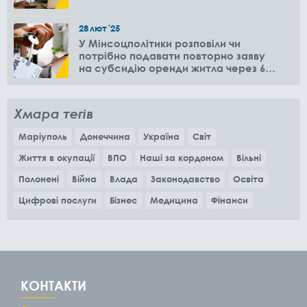
28
лют
'25
У Мінсоцполітики розповіли чи
потрібно подавати повторно заяву
на субсидію оренди житла через 6
місяців
Хмара тегів
Маріуполь
Донеччина
Україна
Світ
Життя в окупації
ВПО
Наші за кордоном
Вільні
Полонені
Війна
Влада
Законодавство
Освіта
Цифрові послуги
Бізнес
Медицина
Фінанси
КОНТАКТИ