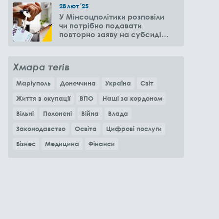
28
лют
'25
У Мінсоцполітики розповіли
чи потрібно подавати
повторно заяву на субсидію
оренди житла через 6
місяців
Хмара тегів
Маріуполь
Донеччина
Україна
Світ
Життя в окупації
ВПО
Наші за кордоном
Вільні
Полонені
Війна
Влада
Законодавство
Освіта
Цифрові послуги
Бізнес
Медицина
Фінанси