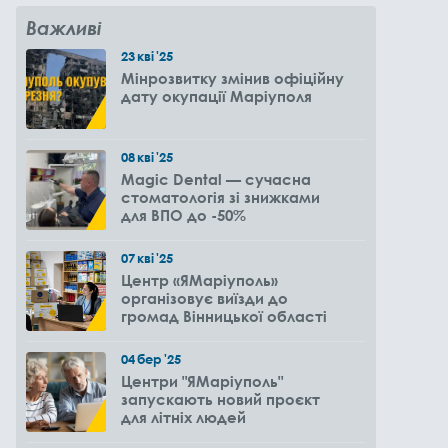
Важливі
23
кві
'25
Мінрозвитку змінив офіційну
дату окупації Маріуполя
08
кві
'25
Magic Dental — сучасна
стоматологія зі знижками
для ВПО до -50%
07
кві
'25
Центр «ЯМаріуполь»
організовує виїзди до
громад Вінницької області
04
бер
'25
Центри "ЯМаріуполь"
запускають новий проєкт
для літніх людей