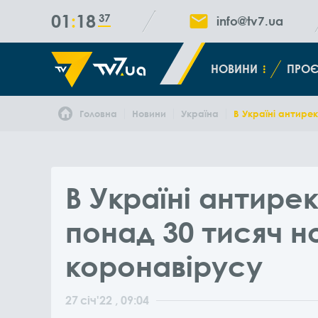
01
18
38
info@tv7.ua
НОВИНИ
ПРОЄ
Головна
Новини
Україна
В Україні антирек
В Україні антирек
понад 30 тисяч н
коронавірусу
27
січ
'22
, 09:04