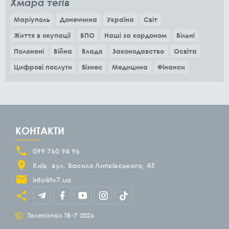
Хмара тегів
Маріуполь
Донеччина
Україна
Світ
Життя в окупації
ВПО
Наші за кордоном
Вільні
Полонені
Війна
Влада
Законодавство
Освіта
Цифрові послуги
Бізнес
Медицина
Фінанси
КОНТАКТИ
099 760 94 96
Київ
вул. Василя Липківського, 45
info@tv7.ua
©
Телеканал ТВ-7
2026