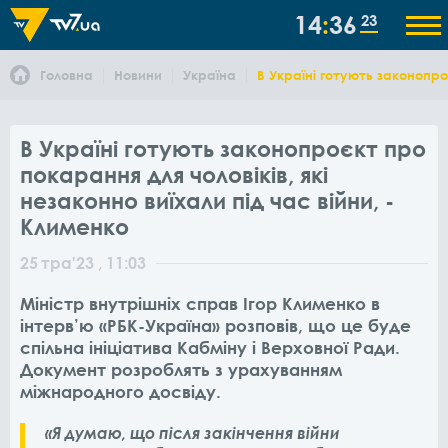
14
36
23
Головна
Новини
Україна
В Україні готують законопроє
В Україні готують законопроєкт про
покарання для чоловіків, які
незаконно виїхали під час війни, -
Клименко
25
тра
'23
, 11:03
Міністр внутрішніх справ Ігор Клименко в
інтерв’ю «РБК-Україна» розповів, що це буде
спільна ініціатива Кабміну і Верховної Ради.
Документ розроблять з урахуванням
міжнародного досвіду.
«Я думаю, що після закінчення війни