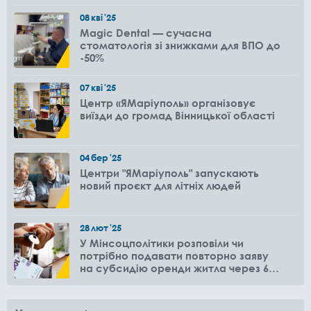
08
кві
'25
Magic Dental — сучасна
стоматологія зі знижками для ВПО до
-50%
07
кві
'25
Центр «ЯМаріуполь» організовує
виїзди до громад Вінницької області
04
бер
'25
Центри "ЯМаріуполь" запускають
новий проєкт для літніх людей
28
лют
'25
У Мінсоцполітики розповіли чи
потрібно подавати повторно заяву
на субсидію оренди житла через 6
місяців