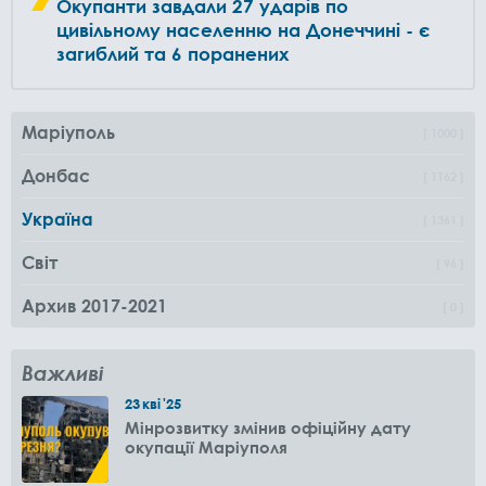
Окупанти завдали 27 ударів по
цивільному населенню на Донеччині - є
загиблий та 6 поранених
Маріуполь
1000
Донбас
1162
Україна
1361
Світ
96
Архив 2017-2021
0
Важливі
23
кві
'25
Мінрозвитку змінив офіційну дату
окупації Маріуполя