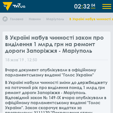
02
32
04
Головна
Новини
Маріуполь
В Україні набув чинності
В Україні набув чинності закон про
виділення 1 млрд грн на ремонт
дороги Запоріжжя - Маріуполь
18
жов
'19
, 12:50
Вчора документ опублікували в офіційному
парламентському виданні "Голос України"
В Україні набули чинності зміни до держбюджету
на поточний рік про виділення понад 1 млрд грн
ремонт дороги Запоріжжя - Маріуполь.
Відповідний закон № 149-IX вчора опублікували в
офіційному парламентському виданні "Голос
України". Закон скорочує видатки за
програмами:
3111170 "Покращення стану