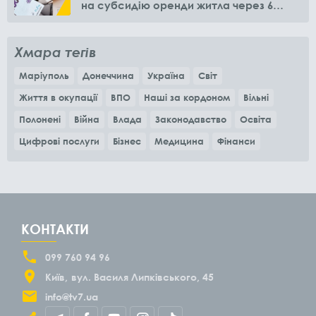
на субсидію оренди житла через 6
місяців
Хмара тегів
Маріуполь
Донеччина
Україна
Світ
Життя в окупації
ВПО
Наші за кордоном
Вільні
Полонені
Війна
Влада
Законодавство
Освіта
Цифрові послуги
Бізнес
Медицина
Фінанси
КОНТАКТИ
099 760 94 96
Київ
вул. Василя Липківського, 45
info@tv7.ua