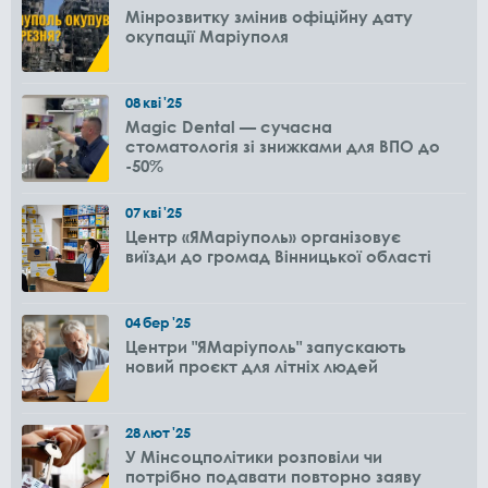
Мінрозвитку змінив офіційну дату
окупації Маріуполя
08
кві
'25
Magic Dental — сучасна
стоматологія зі знижками для ВПО до
-50%
07
кві
'25
Центр «ЯМаріуполь» організовує
виїзди до громад Вінницької області
04
бер
'25
Центри "ЯМаріуполь" запускають
новий проєкт для літніх людей
28
лют
'25
У Мінсоцполітики розповіли чи
потрібно подавати повторно заяву