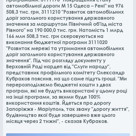
автомобільної дороги М 15 Одеса – Рені" на 976
508,3 тис. грн, 3111210 "Розвиток автомобільних
доріг загального користування державного
значення за маршрутом Північний об'їзд міста
Рівного" на 190 000,0 тис. грн. Натомість 1 млрд
166 млн 508,3 тис. грн скеровуються на
виконання бюджетної програми 3111020
"Розвиток мережі та утримання автомобільних
доріг загального користування державного
значення". Під час розгляду документу у
Верховній Раді нардеп від "Слуги народу",
представник профільного комітету Олександр
Кубраков пояснив, на що саме підуть гроші. "Ми
перерозподіляємо бюджетні кошти з двох
програм, які не будуть використані у цьому році
на інші програми, за якими буде 100%
використання коштів. Йдеться про дорогу
Запоріжжя - Маріуполь, так звану "дорогу життя",
будівництво якої буде завершено вже цього
місяця через 2 тижні", - сказав Кубраков.