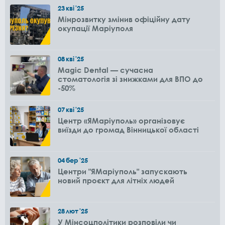
23
кві
'25
Мінрозвитку змінив офіційну дату
окупації Маріуполя
08
кві
'25
Magic Dental — сучасна
стоматологія зі знижками для ВПО до
-50%
07
кві
'25
Центр «ЯМаріуполь» організовує
виїзди до громад Вінницької області
04
бер
'25
Центри "ЯМаріуполь" запускають
новий проєкт для літніх людей
28
лют
'25
У Мінсоцполітики розповіли чи