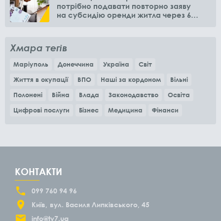
потрібно подавати повторно заяву
на субсидію оренди житла через 6
місяців
Хмара тегів
Маріуполь
Донеччина
Україна
Світ
Життя в окупації
ВПО
Наші за кордоном
Вільні
Полонені
Війна
Влада
Законодавство
Освіта
Цифрові послуги
Бізнес
Медицина
Фінанси
КОНТАКТИ
099 760 94 96
Київ
вул. Василя Липківського, 45
info@tv7.ua