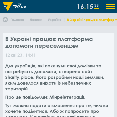
16
15
33
Головна
Новини
Україна
В Україні працює платфор
В Україні працює платформа
допомоги переселенцям
12
кві
'23
, 14:41
Для українців, які покинули свої домівки та
потребують допомоги, створено сайт
Sharity.place. Його розробили наші земляки,
яким довелося виїхати із небезпечних
територій.
Про це повідомляє Мінреінтеграції.
Тут можна подати оголошення про те, чим ви
хочете поділитися. Або ж попросити про
допомогу. У внутрішньому чаті також є