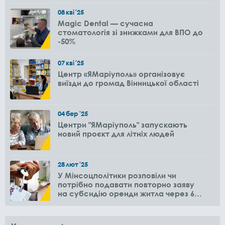
08
кві
'25
Magic Dental — сучасна
стоматологія зі знижками для ВПО до
-50%
07
кві
'25
Центр «ЯМаріуполь» організовує
виїзди до громад Вінницької області
04
бер
'25
Центри "ЯМаріуполь" запускають
новий проєкт для літніх людей
28
лют
'25
У Мінсоцполітики розповіли чи
потрібно подавати повторно заяву
на субсидію оренди житла через 6
місяців