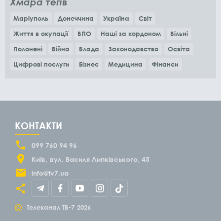
Хмара тегів
Маріуполь
Донеччина
Україна
Світ
Життя в окупації
ВПО
Наші за кордоном
Вільні
Полонені
Війна
Влада
Законодавство
Освіта
Цифрові послуги
Бізнес
Медицина
Фінанси
КОНТАКТИ
099 760 94 96
Київ
вул. Василя Липківського, 45
info@tv7.ua
©
Телеканал ТВ-7
2026