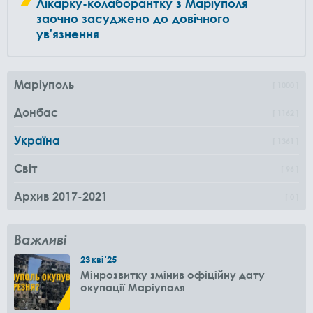
Лікарку-колаборантку з Маріуполя
заочно засуджено до довічного
ув'язнення
Маріуполь
1000
Донбас
1162
Україна
1361
Світ
96
Архив 2017-2021
0
Важливі
23
кві
'25
Мінрозвитку змінив офіційну дату
окупації Маріуполя