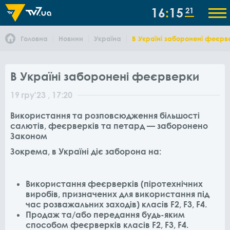
16
15
21
Головна
Новини
Україна
В Україні заборонені феєрв
В Україні заборонені феєрверки
19
гру
'23
, 17:20
Використання та розповсюдження більшості
салютів, феєрверків та петард — заборонено
Законом
Зокрема, в Україні діє заборона на:
Використання феєрверків (піротехнічних
виробів, призначених для використання під
час розважальних заходів) класів F2, F3, F4.
Продаж та/або передання будь-яким
способом феєрверків класів F2, F3, F4.