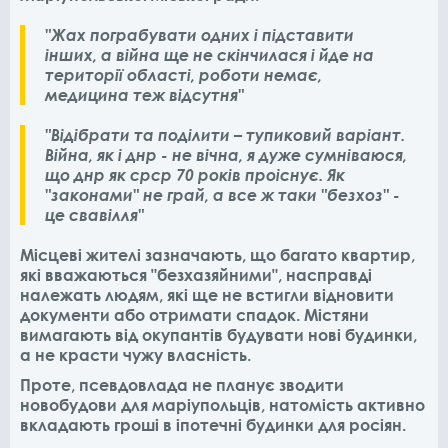
"Жах пограбувати одних і підставити
інших, а війна ще не скінчилася і йде на
території області, роботи немає,
медицина теж відсутня"
"Відібрати та поділити – тупиковий варіант.
Війна, як і днр - не вічна, я дуже сумніваюся,
що днр як срср 70 років проіснує. Як
"законами" не грай, а все ж таки "безхоз" -
це свавілля"
Місцеві жителі зазначають, що багато квартир,
які вважаються "безхазяйними", насправді
належать людям, які ще не встигли відновити
документи або отримати спадок. Містяни
вимагають від окупантів будувати нові будинки,
а не красти чужу власність.
Проте, псевдовлада не планує зводити
новобудови для маріупольців, натомість активно
вкладають гроші в іпотечні будинки для росіян.