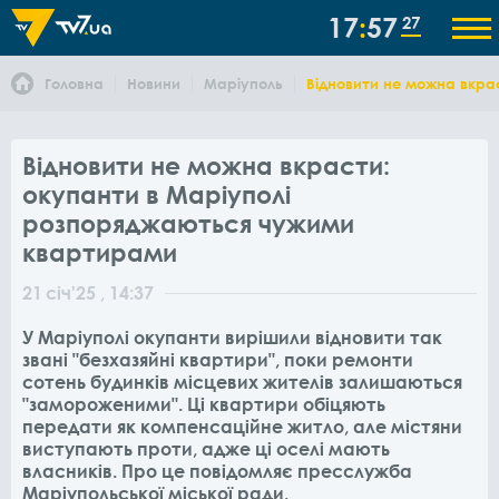
17
57
27
Головна
Новини
Маріуполь
Відновити не можна вкра
Відновити не можна вкрасти:
окупанти в Маріуполі
розпоряджаються чужими
квартирами
21
січ
'25
, 14:37
У Маріуполі окупанти вирішили відновити так
звані "безхазяйні квартири", поки ремонти
сотень будинків місцевих жителів залишаються
"замороженими". Ці квартири обіцяють
передати як компенсаційне житло, але містяни
виступають проти, адже ці оселі мають
власників. Про це повідомляє пресслужба
Маріупольської міської ради.