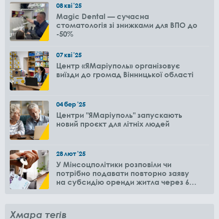
08
кві
'25
Magic Dental — сучасна
стоматологія зі знижками для ВПО до
-50%
07
кві
'25
Центр «ЯМаріуполь» організовує
виїзди до громад Вінницької області
04
бер
'25
Центри "ЯМаріуполь" запускають
новий проєкт для літніх людей
28
лют
'25
У Мінсоцполітики розповіли чи
потрібно подавати повторно заяву
на субсидію оренди житла через 6
місяців
Хмара тегів