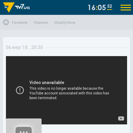
16
05
52
Головна
Новини
Маріуполь
06
вер
'18
, 20:30