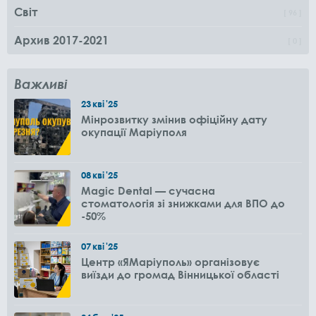
Світ
96
Архив 2017-2021
0
Важливі
23
кві
'25
Мінрозвитку змінив офіційну дату
окупації Маріуполя
08
кві
'25
Magic Dental — сучасна
стоматологія зі знижками для ВПО до
-50%
07
кві
'25
Центр «ЯМаріуполь» організовує
виїзди до громад Вінницької області