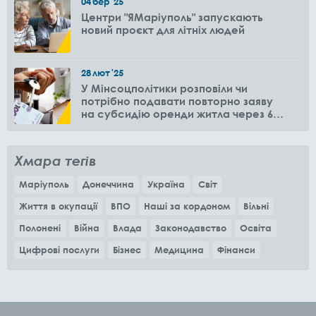
04
бер
'25
Центри "ЯМаріуполь" запускають
новий проєкт для літніх людей
28
лют
'25
У Мінсоцполітики розповіли чи
потрібно подавати повторно заяву
на субсидію оренди житла через 6
місяців
Хмара тегів
Маріуполь
Донеччина
Україна
Світ
Життя в окупації
ВПО
Наші за кордоном
Вільні
Полонені
Війна
Влада
Законодавство
Освіта
Цифрові послуги
Бізнес
Медицина
Фінанси