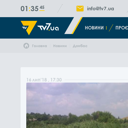
01
35
46
info@tv7.ua
НОВИНИ
ПРОЄ
Головна
Новини
Донбас
16
лип
'18
, 17:30