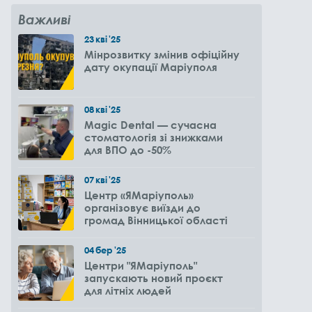
Важливі
23
кві
'25
Мінрозвитку змінив офіційну
дату окупації Маріуполя
08
кві
'25
Magic Dental — сучасна
стоматологія зі знижками
для ВПО до -50%
07
кві
'25
Центр «ЯМаріуполь»
організовує виїзди до
громад Вінницької області
04
бер
'25
Центри "ЯМаріуполь"
запускають новий проєкт
для літніх людей