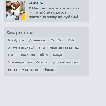
28
лют
'25
У Мінсоцполітики розповіли
чи потрібно подавати
повторно заяву на субсидію
оренди житла через 6
місяців
Хмара тегів
Маріуполь
Донеччина
Україна
Світ
Життя в окупації
ВПО
Наші за кордоном
Вільні
Полонені
Війна
Влада
Законодавство
Освіта
Цифрові послуги
Бізнес
Медицина
Фінанси