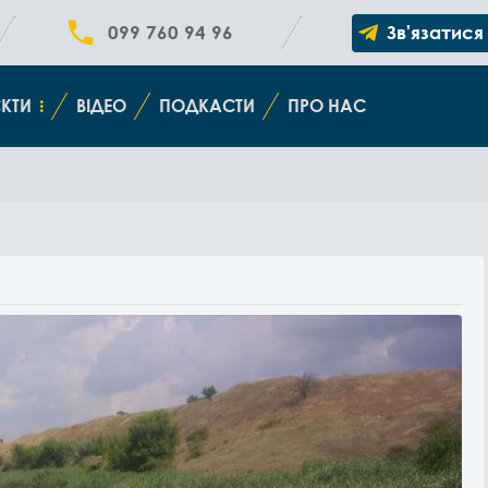
099 760 94 96
Зв'язатися
КТИ
ВІДЕО
ПОДКАСТИ
ПРО НАС