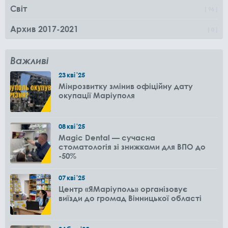
Світ
96
Архив 2017-2021
0
Важливі
23
кві
'25
Мінрозвитку змінив офіційну дату
окупації Маріуполя
08
кві
'25
Magic Dental — сучасна
стоматологія зі знижками для ВПО до
-50%
07
кві
'25
Центр «ЯМаріуполь» організовує
виїзди до громад Вінницької області