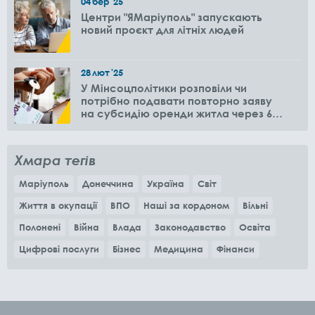
04
бер
'25
Центри "ЯМаріуполь" запускають
новий проєкт для літніх людей
28
лют
'25
У Мінсоцполітики розповіли чи
потрібно подавати повторно заяву
на субсидію оренди житла через 6
місяців
Хмара тегів
Маріуполь
Донеччина
Україна
Світ
Життя в окупації
ВПО
Наші за кордоном
Вільні
Полонені
Війна
Влада
Законодавство
Освіта
Цифрові послуги
Бізнес
Медицина
Фінанси