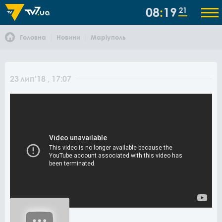
08
19
21
Головна
Новини
Маріуполь
23
лип
'18
, 17:07