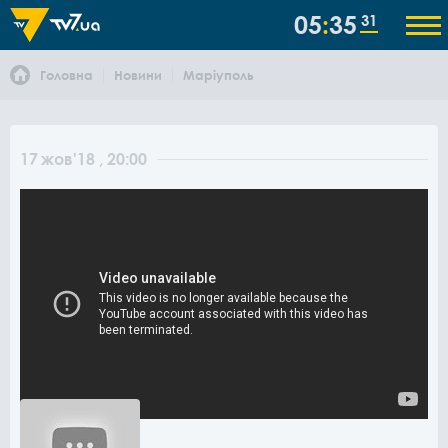
05
35
31
Головна
Новини
Маріуполь
17
жов
'18
, 20:00