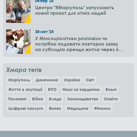
04
бер
'25
Центри "ЯМаріуполь" запускають
новий проєкт для літніх людей
28
лют
'25
У Мінсоцполітики розповіли чи
потрібно подавати повторно заяву
на субсидію оренди житла через 6
місяців
Хмара тегів
Маріуполь
Донеччина
Україна
Світ
Життя в окупації
ВПО
Наші за кордоном
Вільні
Полонені
Війна
Влада
Законодавство
Освіта
Цифрові послуги
Бізнес
Медицина
Фінанси