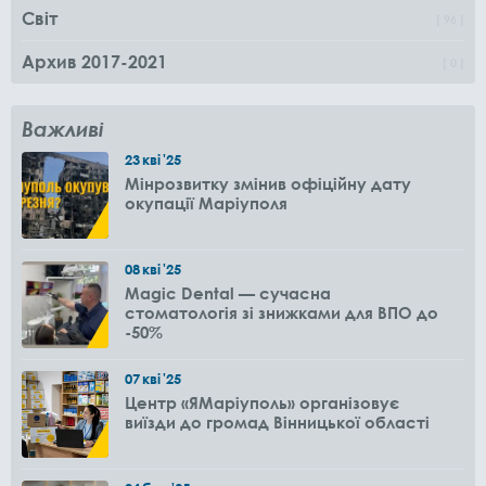
Світ
96
Архив 2017-2021
0
Важливі
23
кві
'25
Мінрозвитку змінив офіційну дату
окупації Маріуполя
08
кві
'25
Magic Dental — сучасна
стоматологія зі знижками для ВПО до
-50%
07
кві
'25
Центр «ЯМаріуполь» організовує
виїзди до громад Вінницької області