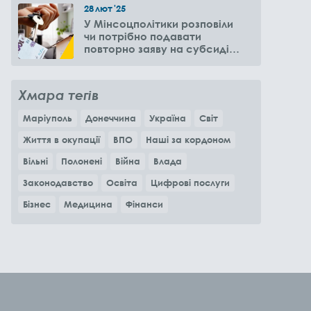
28
лют
'25
У Мінсоцполітики розповіли
чи потрібно подавати
повторно заяву на субсидію
оренди житла через 6
місяців
Хмара тегів
Маріуполь
Донеччина
Україна
Світ
Життя в окупації
ВПО
Наші за кордоном
Вільні
Полонені
Війна
Влада
Законодавство
Освіта
Цифрові послуги
Бізнес
Медицина
Фінанси