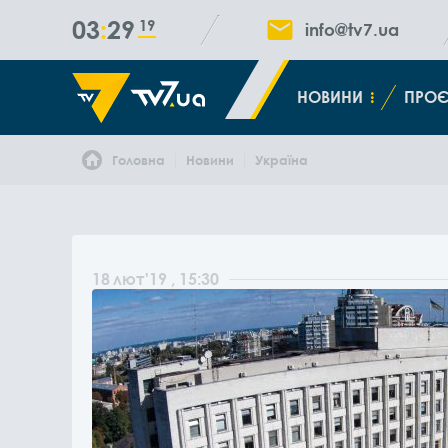
03
29
20
info@tv7.ua
НОВИНИ
ПРОЄ
Головна
Новини
Україна
18
лют
'19
, 15:30