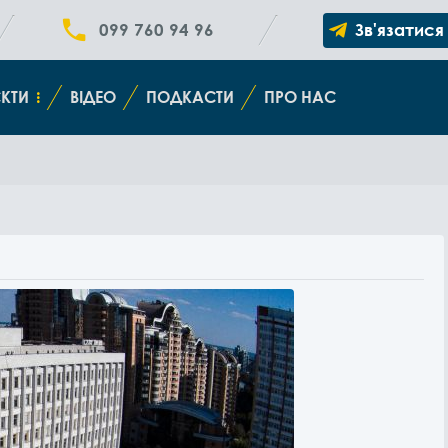
099 760 94 96
Зв'язатися
КТИ
ВІДЕО
ПОДКАСТИ
ПРО НАС