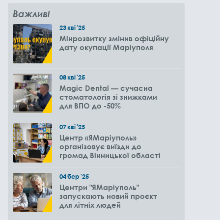
Важливі
23
кві
'25
Мінрозвитку змінив офіційну
дату окупації Маріуполя
08
кві
'25
Magic Dental — сучасна
стоматологія зі знижками
для ВПО до -50%
07
кві
'25
Центр «ЯМаріуполь»
організовує виїзди до
громад Вінницької області
04
бер
'25
Центри "ЯМаріуполь"
запускають новий проєкт
для літніх людей