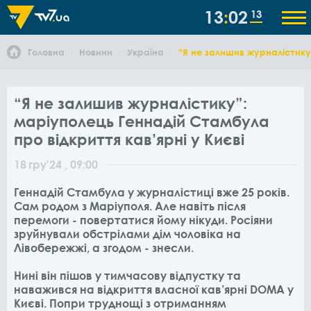
13
02
13
Головна
Новини
Україна
“Я не залишив журналістику”
“Я не залишив журналістику”:
маріуполець Геннадій Стамбула
про відкриття кав’ярні у Києві
18
гру
'24
, 09:00
Геннадій Стамбула у журналістиці вже 25 років.
Сам родом з Маріуполя. Але навіть після
перемоги - повертатися йому нікуди. Росіяни
зруйнували обстрілами дім чоловіка на
Лівобережжі, а згодом - знесли.
Нині він пішов у тимчасову відпустку та
наважився на відкриття власної кав’ярні DOMA у
Києві. Попри труднощі з отриманням