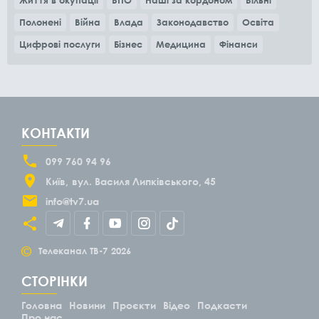
Життя в окупації
ВПО
Наші за кордоном
Вільні
Полонені
Війна
Влада
Законодавство
Освіта
Цифрові послуги
Бізнес
Медицина
Фінанси
КОНТАКТИ
099 760 94 96
Київ
вул. Василя Липківського, 45
info@tv7.ua
©
Телеканал ТВ-7
2026
СТОРІНКИ
Головна
Новини
Проєкти
Відео
Подкасти
Про нас