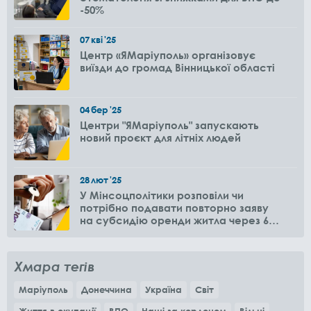
-50%
07
кві
'25
Центр «ЯМаріуполь» організовує
виїзди до громад Вінницької області
04
бер
'25
Центри "ЯМаріуполь" запускають
новий проєкт для літніх людей
28
лют
'25
У Мінсоцполітики розповіли чи
потрібно подавати повторно заяву
на субсидію оренди житла через 6
місяців
Хмара тегів
Маріуполь
Донеччина
Україна
Світ