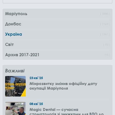
Маріуполь
1000
Донбас
1162
Україна
1361
Світ
96
Архив 2017-2021
0
Важливі
23
кві
'25
Мінрозвитку змінив офіційну дату
окупації Маріуполя
08
кві
'25
Magic Dental — сучасна
стоматологія зі знижками для ВПО до