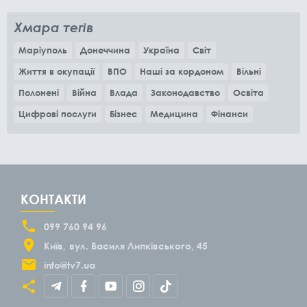
Хмара тегів
Маріуполь
Донеччина
Україна
Світ
Життя в окупації
ВПО
Наші за кордоном
Вільні
Полонені
Війна
Влада
Законодавство
Освіта
Цифрові послуги
Бізнес
Медицина
Фінанси
КОНТАКТИ
099 760 94 96
Київ
вул. Василя Липківського, 45
info@tv7.ua