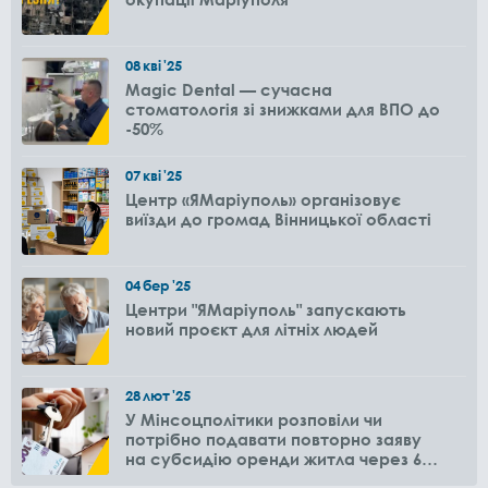
08
кві
'25
Magic Dental — сучасна
стоматологія зі знижками для ВПО до
-50%
07
кві
'25
Центр «ЯМаріуполь» організовує
виїзди до громад Вінницької області
04
бер
'25
Центри "ЯМаріуполь" запускають
новий проєкт для літніх людей
28
лют
'25
У Мінсоцполітики розповіли чи
потрібно подавати повторно заяву
на субсидію оренди житла через 6
місяців