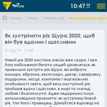
10
47
35
Головна
Новини
Яскраві події
Як зустрічати рік Щура
Як зустрічати рік Щура 2020, щоб
він був вдалим і щасливим
31
гру
'19
, 11:00
Новий рік 2020 настане зовсім вже скоро. І при
його наближенні багато людей цікавляться, як
правильно зустріти рік Щура, які вибрати
кольори, вбрання, аксесуари, декор, сервіровку,
подарунки, місце, компанію і інші важливі
особливості свята, щоб весь наступний рік
пройшов вдало і щасливо, в мирі та злагоді,
любові і благополуччі. Адже недаремно існує
загальновідома прикмета: як зустрінеш Новий
рік, так його і проведеш. Дізнайтеся відповіді на