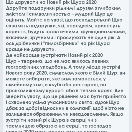
Що дарувати на Новий рік Щура 2020
Даруйте подарунки рідним і друзям з глибоким
змістом і символичностью – мудрий Щур це
оцінить. Майте на увазі, що господарський Щур
схвалить подарунки, які, передусім, принесуть
користь, будуть практичними, функціональними,
якісними, зручними і прослужать не один рік. А
ось дрібнички і "пилозбірники" на рік Щура
краще не дарувати.
Де найкраще зустрічати Новий рік 2020
Щур – тварина, що не має якихось певних
географічних уподобань. А тому місце зустрічі
Нового року 2020, символом якого є Білий Щур, ви
можете вибирати, яке вам заманеться: у
сімейному колі, в клубі або ресторані, на
гірськолижному курорті або в теплих краях. Але
зверніть увагу, що це рішення має бути прийнято
і схвалено усіма учасниками свята, адже Щур
дбає за добрі відносини в компанії, щоб ніхто не
залишився ображеним чи незадоволеним. Якщо
зустріти новий рік Щура в сварці чи з
таємницею образою на серці, то господар
нового 2020 року згодом вам це пригадає.