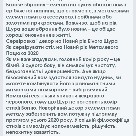
Базове вбрання – елегантна сукня або костюм з
сріблястої тканини, що струменіє, з металевими
елементами в аксесуарах і срібними або
золотими прикрасами. Важливо, щоб на рік
Щура ваше вбрання було новим – це обіцяє
хороші оновлення в житті.
Сервіровка і декор на Новий рік Білого Щура
Як сервірувати стіл на Новий рік Металевого
Пацюка 2020
Як ми вже згадували, головний колір року – це
білий. З одного боку, він символізує чистоту,
бездоганність і довершеність. Але якщо
білосніжний вам здасться занадто нудним, ви
можете комбінувати його з різноманітними
малюнками і кольорами – вибір великий.
Намагайтеся тільки уникати яскравого
червоного, тому що Щур не потерпить колір
стихії Вогню. Новорічний декор з елементами
металу забезпечить вам потужну підтримку
протягом усього 2020 року. У східній філософії ця
стихія символізує наполегливість, рішучість,
непохитну завзятість.