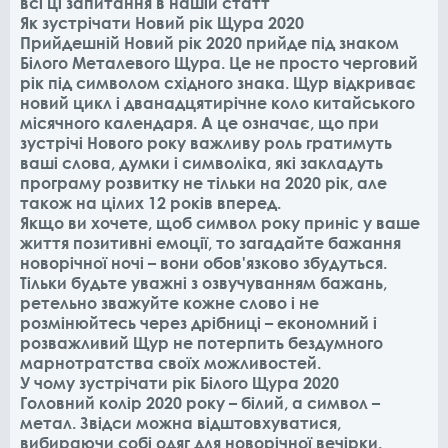
всі ці запитання в нашій статт
Як зустрічати Новий рік Щура 2020
Прийдешній Новий рік 2020 прийде під знаком
Білого Металевого Щура. Це не просто черговий
рік під символом східного знака. Щур відкриває
новий цикл і дванадцятирічне коло китайського
місячного календаря. А це означає, що при
зустрічі Нового року важливу роль гратимуть
ваші слова, думки і символіка, які закладуть
програму розвитку не тільки на 2020 рік, але
також на цілих 12 років вперед.
Якщо ви хочете, щоб символ року приніс у ваше
життя позитивні емоції, то загадайте бажання
новорічної ночі – вони обов'язково збудуться.
Тільки будьте уважні з озвучуванням бажань,
ретельно зважуйте кожне слово і не
розмінюйтесь через дрібниці – економний і
розважливий Щур не потерпить бездумного
марнотратства своїх можливостей.
У чому зустрічати рік Білого Щура 2020
Головний колір 2020 року – білий, а символ –
метал. Звідси можна відштовхуватися,
вибираючи собі одяг для новорічної вечірки.