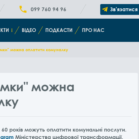
099 760 94 96
Зв'язатися
КТИ
ВІДЕО
ПОДКАСТИ
ПРО НАС
имки" можна оплатити комуналку
имки" можна
лку
ід 60 років можуть оплатити комунальні послуги.
egram
Міністерства цифрової трансформації.