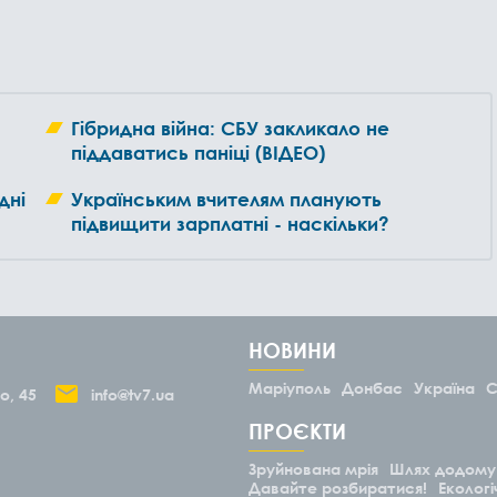
Гібридна війна: СБУ закликало не
піддаватись паніці (ВІДЕО)
дні
Українським вчителям планують
підвищити зарплатні - наскільки?
НОВИНИ
Маріуполь
Донбас
Україна
С
о, 45
info@tv7.ua
ПРОЄКТИ
Зруйнована мрія
Шлях додому
Давайте розбиратися!
Екологі