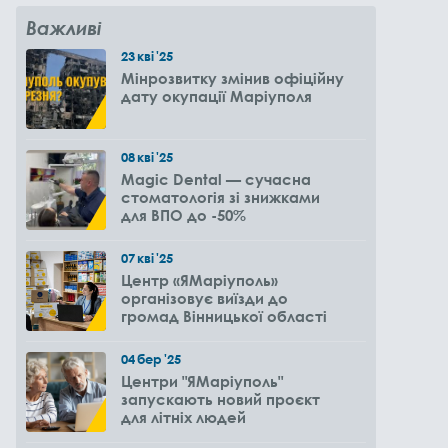
Важливі
23
кві
'25
Мінрозвитку змінив офіційну
дату окупації Маріуполя
08
кві
'25
Magic Dental — сучасна
стоматологія зі знижками
для ВПО до -50%
07
кві
'25
Центр «ЯМаріуполь»
організовує виїзди до
громад Вінницької області
04
бер
'25
Центри "ЯМаріуполь"
запускають новий проєкт
для літніх людей