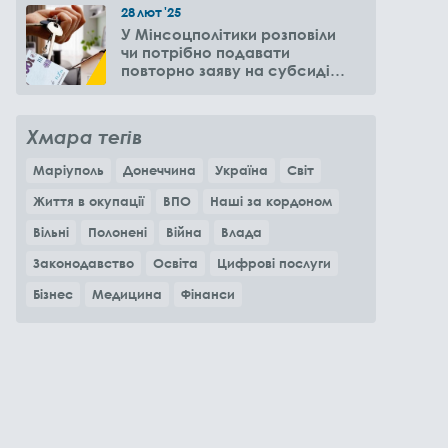
28
лют
'25
У Мінсоцполітики розповіли
чи потрібно подавати
повторно заяву на субсидію
оренди житла через 6
місяців
Хмара тегів
Маріуполь
Донеччина
Україна
Світ
Життя в окупації
ВПО
Наші за кордоном
Вільні
Полонені
Війна
Влада
Законодавство
Освіта
Цифрові послуги
Бізнес
Медицина
Фінанси