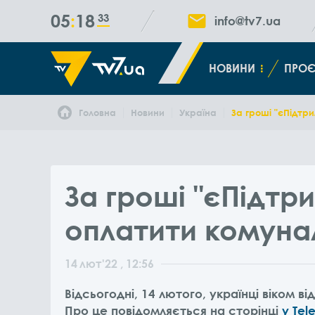
05
18
34
info@tv7.ua
НОВИНИ
ПРОЄ
Головна
Новини
Україна
За гроші "єПідтр
За гроші "єПідтр
оплатити комуна
14
лют
'22
, 12:56
Відсьогодні, 14 лютого, українці віком в
Про це повідомляється на сторінці
у Tel