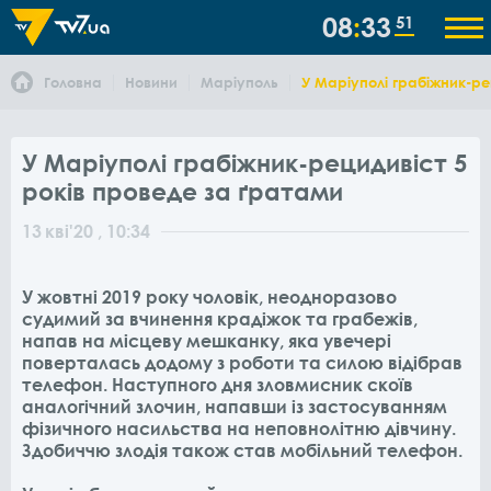
08
33
51
Головна
Новини
Маріуполь
У Маріуполі грабіжник-ре
У Маріуполі грабіжник-рецидивіст 5
років проведе за ґратами
13
кві
'20
, 10:34
У жовтні 2019 року чоловік, неодноразово
судимий за вчинення крадіжок та грабежів,
напав на місцеву мешканку, яка увечері
поверталась додому з роботи та силою відібрав
телефон. Наступного дня зловмисник скоїв
аналогічний злочин, напавши із застосуванням
фізичного насильства на неповнолітню дівчину.
Здобиччю злодія також став мобільний телефон.