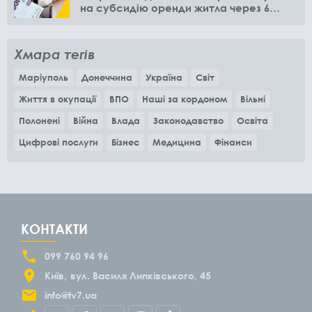
на субсидію оренди житла через 6
місяців
Хмара тегів
Маріуполь
Донеччина
Україна
Світ
Життя в окупації
ВПО
Наші за кордоном
Вільні
Полонені
Війна
Влада
Законодавство
Освіта
Цифрові послуги
Бізнес
Медицина
Фінанси
КОНТАКТИ
099 760 94 96
Київ
вул. Василя Липківського, 45
info@tv7.ua