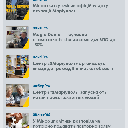
Мінрозвитку змінив офіційну дату
окупації Маріуполя
08
кві
'25
Magic Dental — сучасна
стоматологія зі знижками для ВПО до
-50%
07
кві
'25
Центр «ЯМаріуполь» організовує
виїзди до громад Вінницької області
04
бер
'25
Центри "ЯМаріуполь" запускають
новий проєкт для літніх людей
28
лют
'25
У Мінсоцполітики розповіли чи
потрібно подавати повторно заяву