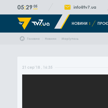
05
29
06
info@tv7.ua
НОВИНИ
ПРОЄ
Головна
Новини
Маріуполь
21
сер
'18
, 16:35