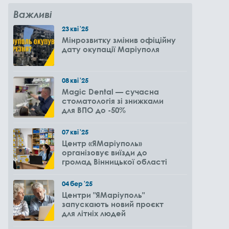
Важливі
23
кві
'25
Мінрозвитку змінив офіційну
дату окупації Маріуполя
08
кві
'25
Magic Dental — сучасна
стоматологія зі знижками
для ВПО до -50%
07
кві
'25
Центр «ЯМаріуполь»
організовує виїзди до
громад Вінницької області
04
бер
'25
Центри "ЯМаріуполь"
запускають новий проєкт
для літніх людей