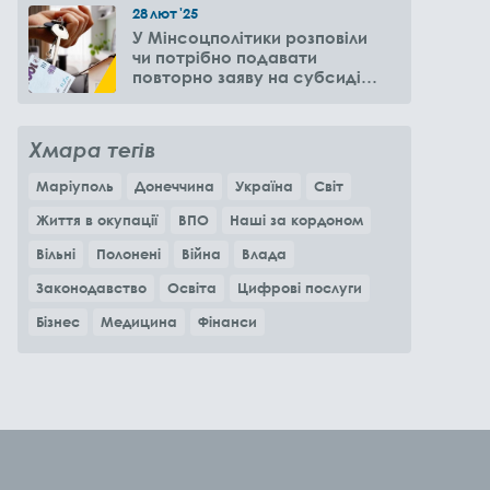
28
лют
'25
У Мінсоцполітики розповіли
чи потрібно подавати
повторно заяву на субсидію
оренди житла через 6
місяців
Хмара тегів
Маріуполь
Донеччина
Україна
Світ
Життя в окупації
ВПО
Наші за кордоном
Вільні
Полонені
Війна
Влада
Законодавство
Освіта
Цифрові послуги
Бізнес
Медицина
Фінанси