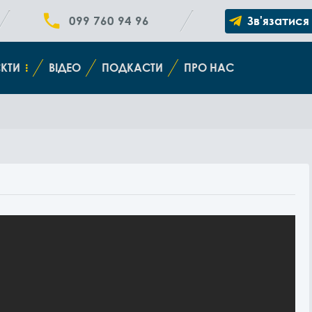
099 760 94 96
Зв'язатися
КТИ
ВІДЕО
ПОДКАСТИ
ПРО НАС