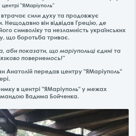
у центрі "ЯМаріуполь"
е втрачає сили духу та продовжує
. Нещодавно він відвідав Грецію, де
його символіку та незламність українських
ту, що боротьба триває.
а, аби показати, що маріупольці єдині та
в’язково повернемось!”
пан Анатолій передав центру "ЯМаріуполь"
ері.
имку в центрі "ЯМаріуполь" у межах
командою Вадима Бойченка.