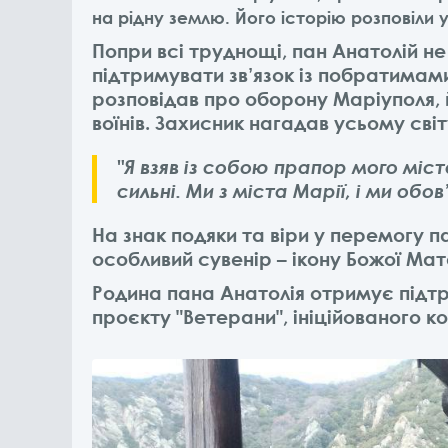
на рідну землю. Його історію розповіли 
Попри всі труднощі, пан Анатолій н
підтримувати зв’язок із побратимами
розповідав про оборону Маріуполя, 
воїнів. Захисник нагадав усьому сві
"Я взяв із собою прапор мого міст
сильні. Ми з міста Марії, і ми обо
На знак подяки та віри у перемогу 
особливий сувенір – ікону Божої Мат
Родина пана Анатолія отримує підтр
проєкту "Ветерани", ініційованого 