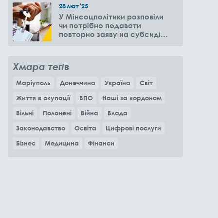
28
лют
'25
У Мінсоцполітики розповіли
чи потрібно подавати
повторно заяву на субсидію
оренди житла через 6
місяців
Хмара тегів
Маріуполь
Донеччина
Україна
Світ
Життя в окупації
ВПО
Наші за кордоном
Вільні
Полонені
Війна
Влада
Законодавство
Освіта
Цифрові послуги
Бізнес
Медицина
Фінанси