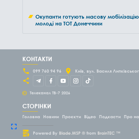
Окупанти готують масову мобілізацію
молоді на ТОТ Донеччини
КОНТАКТИ
099 760 94 96
Київ
вул. Василя Липківськог
©
Телеканал ТВ-7
2026
СТОРІНКИ
Головна
Новини
Проєкти
Відео
Подкасти
Про н
Powered By
Blade.MSP ®
from
BrainTEC ™