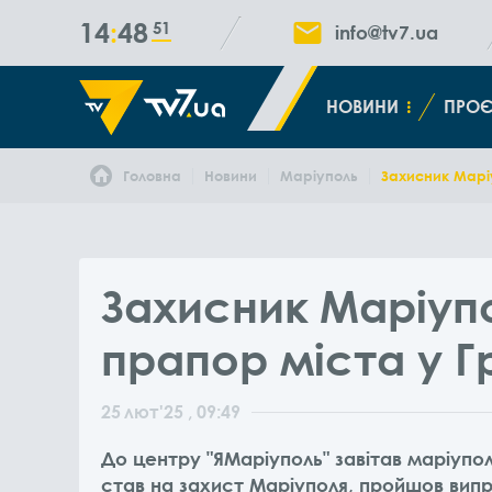
14
48
52
info@tv7.ua
НОВИНИ
ПРОЄ
Головна
Новини
Маріуполь
Захисник Маріу
Захисник Маріуп
прапор міста у Г
25
лют
'25
, 09:49
До центру "ЯМаріуполь" завітав маріупол
став на захист Маріуполя, пройшов випр