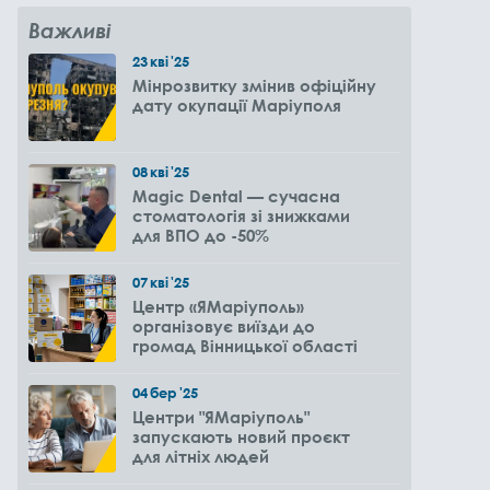
Важливі
23
кві
'25
Мінрозвитку змінив офіційну
дату окупації Маріуполя
08
кві
'25
Magic Dental — сучасна
стоматологія зі знижками
для ВПО до -50%
07
кві
'25
Центр «ЯМаріуполь»
організовує виїзди до
громад Вінницької області
04
бер
'25
Центри "ЯМаріуполь"
запускають новий проєкт
для літніх людей