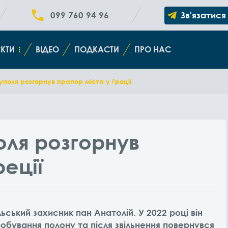
099 760 94 96
Зв'язатися
КТИ
ВІДЕО
ПОДКАСТИ
ПРО НАС
поля розгорнув прапор міста у Греції
оля розгорнув
реції
ьський захисник пан Анатолій. У 2022 році він
обування полону та після звільнення повернувся