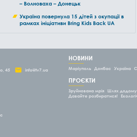
– Волноваха – Донецьк
Україна повернула 15 дітей з окупації в
рамках ініціативи Bring Kids Back UA
НОВИНИ
Маріуполь
Донбас
Україна
С
о, 45
info@tv7.ua
ПРОЄКТИ
Зруйнована мрія
Шлях додому
Давайте розбиратися!
Екологі
ас