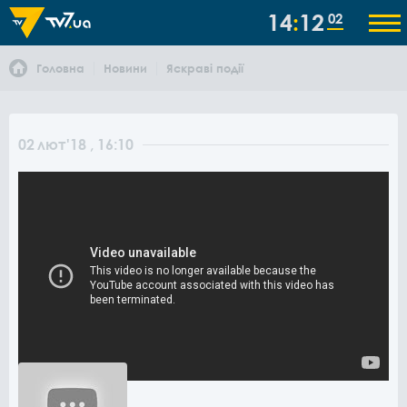
14
12
02
Головна
Новини
Яскраві події
02
лют
'18
, 16:10