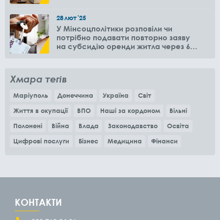
28
лют
'25
У Мінсоцполітики розповіли чи
потрібно подавати повторно заяву
на субсидію оренди житла через 6
місяців
Хмара тегів
Маріуполь
Донеччина
Україна
Світ
Життя в окупації
ВПО
Наші за кордоном
Вільні
Полонені
Війна
Влада
Законодавство
Освіта
Цифрові послуги
Бізнес
Медицина
Фінанси
КОНТАКТИ