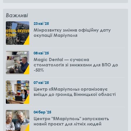
Важливі
23
кві
'25
Мінрозвитку змінив офіційну дату
окупації Маріуполя
08
кві
'25
Magic Dental — сучасна
стоматологія зі знижками для ВПО до
-50%
07
кві
'25
Центр «ЯМаріуполь» організовує
виїзди до громад Вінницької області
04
бер
'25
Центри "ЯМаріуполь" запускають
новий проєкт для літніх людей