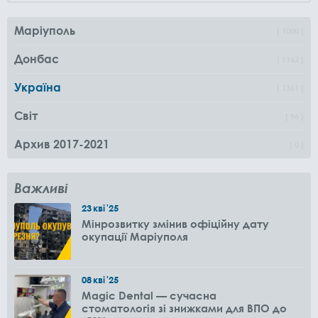
Маріуполь
1000
Донбас
1162
Україна
1361
Світ
96
Архив 2017-2021
0
Важливі
23
кві
'25
Мінрозвитку змінив офіційну дату
окупації Маріуполя
08
кві
'25
Magic Dental — сучасна
стоматологія зі знижками для ВПО до