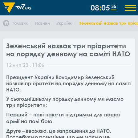
08
05
35
Головна
Новини
Україна
Зеленський назвав три пріо
Зеленський назвав три пріоритети
на порядку денному на саміті НАТО
12
лип
'23
, 11:06
Президент України Володимир Зеленський
назвав пріоритети на порядку денному на саміті
НАТО.
У сьогоднішньому порядку денному ми маємо
три пріоритети:
Перший – нові пакети підтримки для нашої
армії на полі бою.
Друге – вважаю, це запрошення до НАТО.
Потребуємо розуміння, що ми маємо це