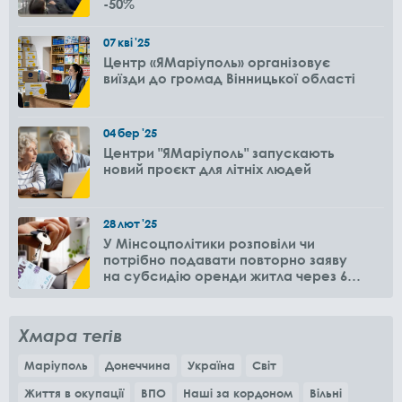
-50%
07
кві
'25
Центр «ЯМаріуполь» організовує
виїзди до громад Вінницької області
04
бер
'25
Центри "ЯМаріуполь" запускають
новий проєкт для літніх людей
28
лют
'25
У Мінсоцполітики розповіли чи
потрібно подавати повторно заяву
на субсидію оренди житла через 6
місяців
Хмара тегів
Маріуполь
Донеччина
Україна
Світ
Життя в окупації
ВПО
Наші за кордоном
Вільні